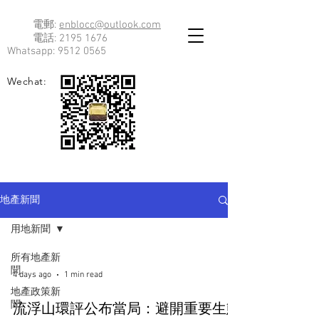
電郵:
enblocc@outlook.com
電話:
2195 1676
Whatsapp:
9512 0565
Wechat:
地產新聞
用地新聞
所有地產新
聞
4 days ago
1 min read
地產政策新
聞
流浮山環評公布當局：避開重要生態