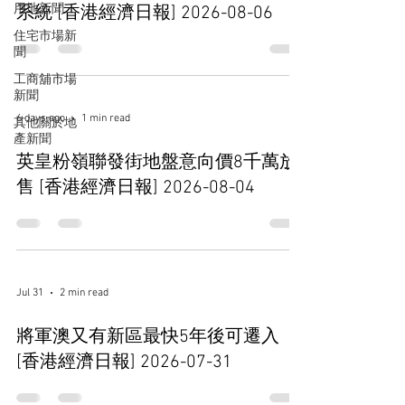
用地新聞
系統 [香港經濟日報] 2026-08-06
住宅市場新
聞
工商舖市場
新聞
6 days ago
1 min read
其他關於地
產新聞
英皇粉嶺聯發街地盤意向價8千萬放
售 [香港經濟日報] 2026-08-04
Jul 31
2 min read
將軍澳又有新區最快5年後可遷入
[香港經濟日報] 2026-07-31