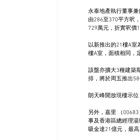
永泰地產執行董事兼銷
由286至370平方
729萬元，折實呎價15,
以新推出的21樓A室
樓A室，面積相同，定
該盤亦擴大3種建築
排，將於周五推出5
朗天峰開放現樓示位
另外，嘉里 （006
事及香港區總經理湯
吸金達21億元，最高成