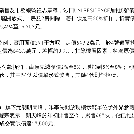
售及市務總監鍾志霖稱，沙田UNI RESIDENCE加推5
呎，屬開放式、1房及2房間隔。若扣除最高20%折扣，折實價由
494至19,702元。
為例，實用面積291平方呎，定價649.2萬元，於4號價單
價為643.3萬元，差幅約0.9%，扣除樓層因素，料屬原
期付款折扣，由原先減樓價2%至5%，增加到5%至8%；
8伙，其中54伙以價單形式發售，其餘4伙則作招標。
83） 旗下元朗朗天峰，昨率先開放現樓示範單位予外界參
耀宗表示，朗天峰於年初開售至今，累售487伙，佔已推出
交實呎價達17,500元。