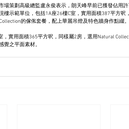
市場策劃高級總監盧永俊表示，朗天峰早前已獲發佔用許
樓示範單位，包括1A座26樓C室，實用面積387平方呎
tan Collection的傢俬套餐，配上華麗吊燈及特色牆身作點綴
，實用面積365平方呎，同樣屬2房，選用Natural Collec
感覺之平面素材。