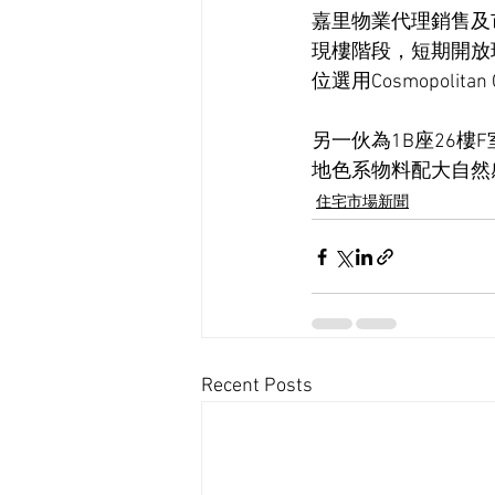
嘉里物業代理銷售及
現樓階段，短期開放現
位選用Cosmopoli
另一伙為1B座26樓F室
地色系物料配大自然
住宅市場新聞
Recent Posts