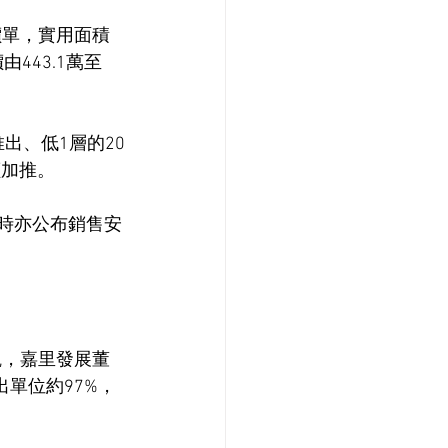
號價單，實用面積
443.1萬至
推出、低1層的20
價加推。
同時亦公布銷售安
觀，嘉里發展董
單位約97%，