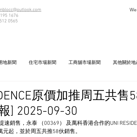
We
nblocc@outlook.com
195 1676
512 0565
用地新聞
住宅市場新聞
工商舖市場新聞
其他關於地
SIDENCE原價加推周五共售5
 2025-09-30
銷售，永泰 （00369） 及萬科香港合作的UNI RESID
3萬元起，並於周五共推58伙銷售。