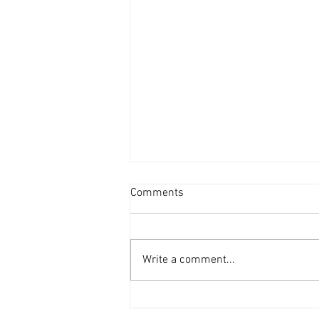
超過20個屋苑呎租破頂 [香港
Comments
經濟日報] 2026-08-04
今年內地生搶租潮可算是歷年最具
爆炸力的，無論承租力、租金升幅
Write a comment...
均是歷年最明顯，過去3個月，超
過20個屋苑錄得新高租金成交個
案。 鄰近港大住宅區 內地生搶租
內地生搶租潮最明顯的地區一定是