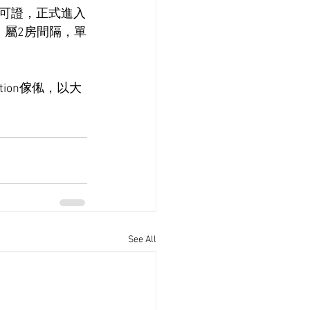
可證，正式進入
，屬2房間隔，單
。
tion傢俬，以大
See All