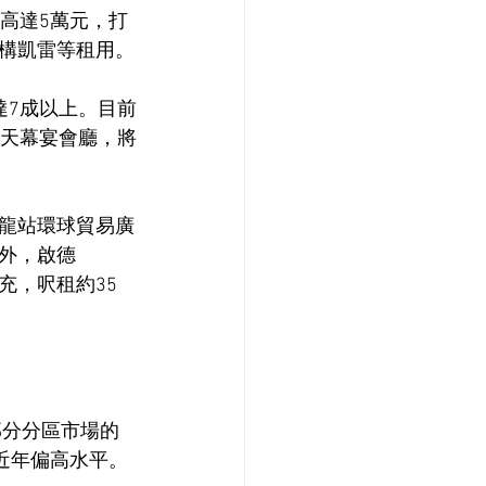
價高達5萬元，打
構凱雷等租用。
達7成以上。目前
璃天幕宴會廳，將
龍站環球貿易廣
此外，啟德
擴充，呎租約35
部分分區市場的
近年偏高水平。