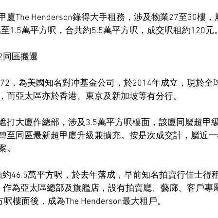
The Henderson錄得大手租務，涉及物業27至30樓
萬至1.5萬平方呎，合共約5.5萬平方呎，成交呎租約120元
72同區搬遷
nt72，為美國知名對冲基金公司，於2014年成立，現於
，而亞太區亦於香港、東京及新加坡等有分行。
遮打大廈作總部，涉及3.5萬平方呎樓面，該廈同屬超甲
轉至同區最新超甲廈升級兼擴充。按是次成交計，屬近一
案。
on總樓面約46.5萬平方呎，於去年落成，早前知名拍賣行佳士得
，作為亞太區總部及旗艦店，設有拍賣廳、藝廊、客戶專
平方呎樓面後，成為The Henderson最大租戶。