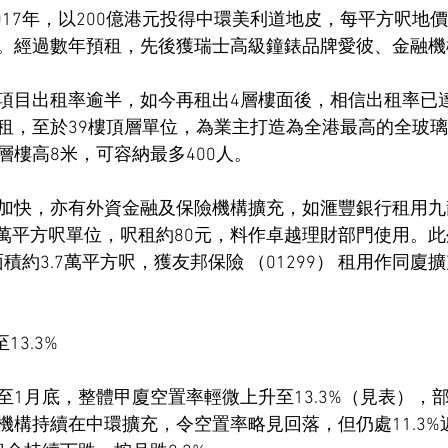
 在2017年，以200億港元投得中環美利道地皮，每平方呎地
。經過數年預租，先後獲瑞士高級鐘錶品牌愛彼、金融機
項目出租率逾半，如今再租出4層樓面後，相信出租率已
租，至於39樓頂層單位，為業主打造為全港最高的全玻
層樓高8米，可容納最多400人。
加快，亦有外資金融及保險機構擴充，如滙豐銀行租用九
近3萬平方呎單位，呎租約80元，料作卓越理財部門使用。
，面積約3.7萬平方呎，獲友邦保險 （01299） 租用作同廈
13.3%
至1月底，整體甲廈空置率輕微上升至13.3%（見表），
機構持續在中環擴充，令空置率略見回落，但仍處11.3%