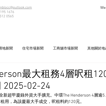
We
nblocc@outlook.com
195 1676
512 0565
用地新聞
住宅市場新聞
工商舖市場新聞
其他關於地
nderson最大租務4層呎租12
025-02-24
超甲廈錄外資大手擴充。中環The Henderson 4層逾
t72租用，為該廈最大手成交，呎租料約120元。