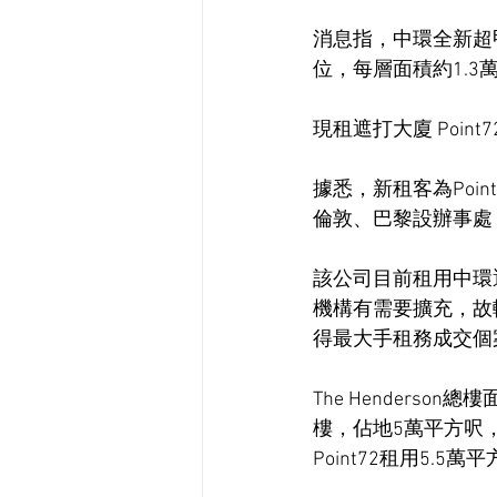
消息指，中環全新超甲廈
位，每層面積約1.3
現租遮打大廈 Point
據悉，新租客為Poi
倫敦、巴黎設辦事處
該公司目前租用中環
機構有需要擴充，故
得最大手租務成交個
The Henders
樓，佔地5萬平方呎
Point72租用5.5萬