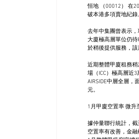
恒地 （00012）
破本港多項賣地紀錄
去年中集團曾表示，
大廈極高層單位仍待
於稍後提供服務，該
近期整體甲廈租務稍
場（ICC）極高層
AIRSIDE中層全層
元。
1月甲廈空置率 微升至
據仲量聯行統計，截
空置率有改善，金融