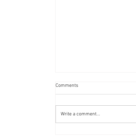
資產重估派Vs防守現金流派
Comments
[香港經濟日報] 2026-08-07
2026年第二季的大額物業投資市
場，正迎來近年少見的「雙軌定
Write a comment...
價」新局。 隨着高息環境逐漸被
市場消化，機構資金與實力買家對
資產的挑剔度顯著提升，但在交投