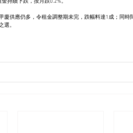
金持續下跌，按月跌0.2%。
甲廈供應仍多，令租金調整期未完，跌幅料達1成；同時
之選。