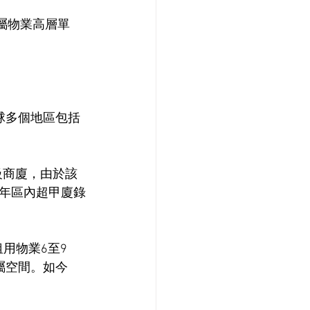
，屬物業高層單
。
全球多個地區包括
級商廈，由於該
年區內超甲廈錄
租用物業6至9
屬空間。如今