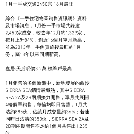
1月一手成交逾2450宗 16月最旺
綜合《一手住宅物業銷售資訊網》資料
及市場消息，1月份一手市場共錄逾
2,450宗成交，較去年12月約1,329宗，
按月上升84%，創近16個月單月新高，
並為2013年一手例實施後最旺的1月
份，屬13年以來同期新高。
嘉居‧天后呎價3.2萬 標準戶最高
1月銷售的多個新盤中，新地發展的西沙
SIERRA SEA銷情最熾熱，其中SIEERA 
SEA 2A及2B兩期接力開售，單月共展開
4輪價單銷售，每輪均即日售罄，1月共
沽約885伙，佔該月成交量約36%；若連
同昨日沽清的350伙，SIERRA SEA 2A及
2B期兩期開售不足約1個月共售出1,235
伙。