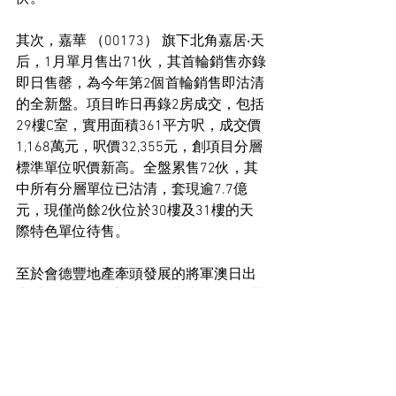
其次，嘉華 （00173） 旗下北角嘉居‧天
后，1月單月售出71伙，其首輪銷售亦錄
即日售罄，為今年第2個首輪銷售即沽清
的全新盤。項目昨日再錄2房成交，包括
29樓C室，實用面積361平方呎，成交價
1,168萬元，呎價32,355元，創項目分層
標準單位呎價新高。全盤累售72伙，其
中所有分層單位已沽清，套現逾7.7億
元，現僅尚餘2伙位於30樓及31樓的天
際特色單位待售。
至於會德豐地產牽頭發展的將軍澳日出
康城SEASONS系列，1月共沽125伙，帶
動整個系列累售近96%單位，達1,903
伙，套現逾119億元。
住宅市場新聞