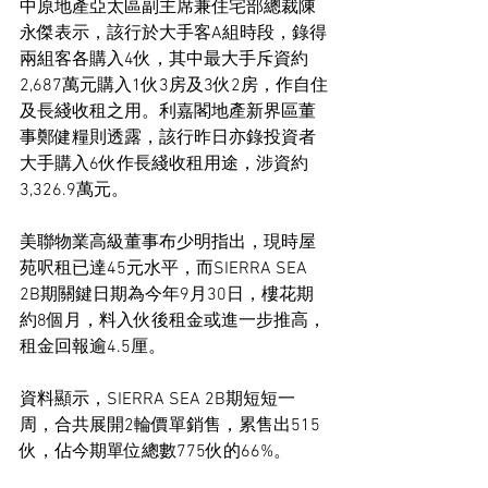
中原地產亞太區副主席兼住宅部總裁陳
永傑表示，該行於大手客A組時段，錄得
兩組客各購入4伙，其中最大手斥資約
2,687萬元購入1伙3房及3伙2房，作自住
及長綫收租之用。利嘉閣地產新界區董
事鄭健糧則透露，該行昨日亦錄投資者
大手購入6伙作長綫收租用途，涉資約
3,326.9萬元。
美聯物業高級董事布少明指出，現時屋
苑呎租已達45元水平，而SIERRA SEA 
2B期關鍵日期為今年9月30日，樓花期
約8個月，料入伙後租金或進一步推高，
租金回報逾4.5厘。
資料顯示，SIERRA SEA 2B期短短一
周，合共展開2輪價單銷售，累售出515
伙，佔今期單位總數775伙的66%。