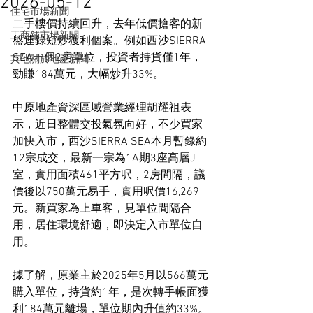
2026-05-12
住宅市場新聞
二手樓價持續回升，去年低價搶客的新
工商舖市場新聞
盤連錄短炒獲利個案。例如西沙SIERRA 
SEA一個2房單位，投資者持貨僅1年，
其他關於地產新聞
勁賺184萬元，大幅炒升33%。
中原地產資深區域營業經理胡耀祖表
示，近日整體交投氣氛向好，不少買家
加快入市，西沙SIERRA SEA本月暫錄約
12宗成交，最新一宗為1A期3座高層J
室，實用面積461平方呎，2房間隔，議
價後以750萬元易手，實用呎價16,269
元。新買家為上車客，見單位間隔合
用，居住環境舒適，即決定入市單位自
用。
據了解，原業主於2025年5月以566萬元
購入單位，持貨約1年，是次轉手帳面獲
利184萬元離場，單位期內升值約33%。