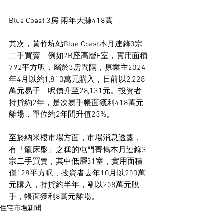
Blue Coast 3房 兩年大賺418萬
其次，黃竹坑站Blue Coast本月連錄3宗
二手買賣，例如2B座高層E室，實用面積
792平方呎，屬於3房間隔，原業主2024
年4月以約1,810萬元購入，日前以2,228
萬元易手，呎價升至28,131元。投資者
持貨約2年，是次易手帳面獲利418萬元
離場，單位約2年間升值23%。
至於納米樓市場方面，市場消息透露，
有「龍床盤」之稱的屯門菁雋本月連錄3
宗二手買賣，其中低層31室，實用面積
僅128平方呎，投資者去年10月以200萬
元購入，持貨約半年，剛以208萬元脫
手，帳面獲利8萬元離場。
住宅市場新聞