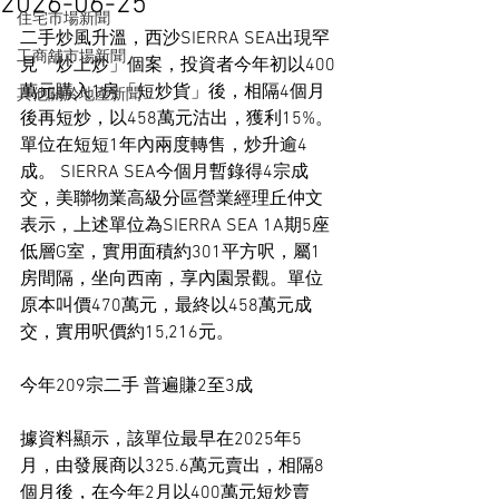
2026-06-25
住宅市場新聞
二手炒風升溫，西沙SIERRA SEA出現罕
工商舖市場新聞
見「炒上炒」個案，投資者今年初以400
萬元購入1房「短炒貨」後，相隔4個月
其他關於地產新聞
後再短炒，以458萬元沽出，獲利15%。
單位在短短1年內兩度轉售，炒升逾4
成。 SIERRA SEA今個月暫錄得4宗成
交，美聯物業高級分區營業經理丘仲文
表示，上述單位為SIERRA SEA 1A期5座
低層G室，實用面積約301平方呎，屬1
房間隔，坐向西南，享內園景觀。單位
原本叫價470萬元，最終以458萬元成
交，實用呎價約15,216元。
今年209宗二手 普遍賺2至3成
據資料顯示，該單位最早在2025年5
月，由發展商以325.6萬元賣出，相隔8
個月後，在今年2月以400萬元短炒賣