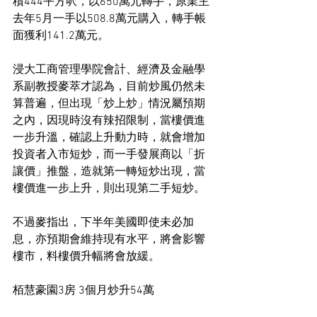
積444平方呎，以650萬元轉手，原業主
去年5月一手以508.8萬元購入，轉手帳
面獲利141.2萬元。
浸大工商管理學院會計、經濟及金融學
系副教授麥萃才認為，目前炒風仍然未
算普遍，但出現「炒上炒」情況屬預期
之內，因現時沒有辣招限制，當樓價進
一步升溫，確認上升動力時，就會增加
投資者入市短炒，而一手發展商以「折
讓價」推盤，造就第一轉短炒出現，當
樓價進一步上升，則出現第二手短炒。
不過麥指出，下半年美國即使未必加
息，亦預期會維持現有水平，將會影響
樓市，料樓價升幅將會放緩。
栢慧豪園3房 3個月炒升54萬