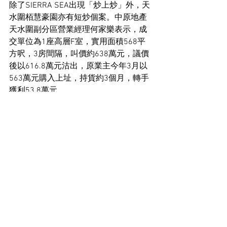
除了SIERRA SEA出現「炒上炒」外，天
水圍栢慧豪園亦有短炒個案。中原地產
天水圍副分區營業經理何家樂表示，成
交單位為1座高層F室，實用面積568平
方呎，3房間隔，叫價約638萬元，議價
後以616.8萬元沽出，原業主今年3月以
563萬元購入上址，持貨約3個月，轉手
獲利53.8萬元。
住宅市場新聞
See All
Recent Posts