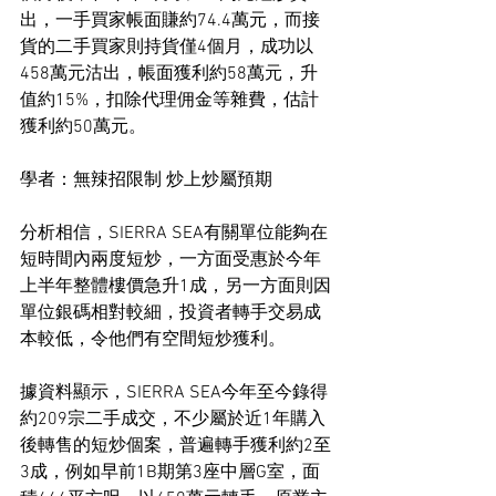
出，一手買家帳面賺約74.4萬元，而接
貨的二手買家則持貨僅4個月，成功以
458萬元沽出，帳面獲利約58萬元，升
值約15%，扣除代理佣金等雜費，估計
獲利約50萬元。
學者：無辣招限制 炒上炒屬預期
分析相信，SIERRA SEA有關單位能夠在
短時間內兩度短炒，一方面受惠於今年
上半年整體樓價急升1成，另一方面則因
單位銀碼相對較細，投資者轉手交易成
本較低，令他們有空間短炒獲利。
據資料顯示，SIERRA SEA今年至今錄得
約209宗二手成交，不少屬於近1年購入
後轉售的短炒個案，普遍轉手獲利約2至
3成，例如早前1B期第3座中層G室，面