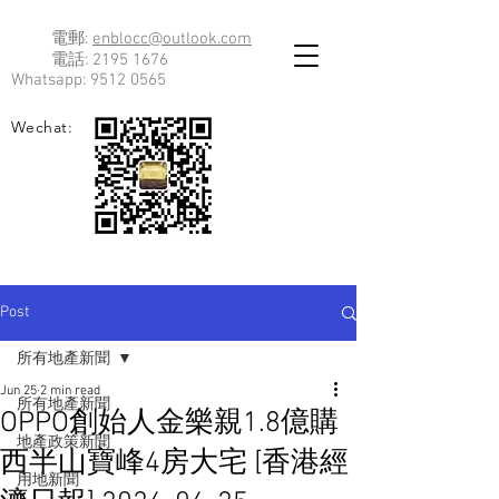
電郵:
enblocc@outlook.com
電話:
2195 1676
Whatsapp:
9512 0565
Wechat:
Post
所有地產新聞
Jun 25
2 min read
所有地產新聞
OPPO創始人金樂親1.8億購
地產政策新聞
西半山寶峰4房大宅 [香港經
用地新聞