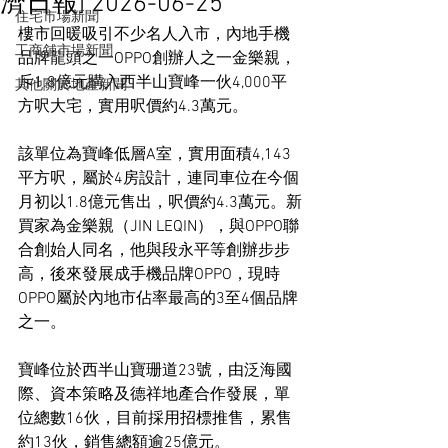
濟日報] 2026-06-25
住宅市場新聞
樓市回暖吸引不少名人入市，內地手機
工商舖市場新聞
品牌龍頭之一OPPO創辦人之一金樂親，
斥1.8億元購入西半山寶峰一伙4,000平
其他關於地產新聞
方呎大宅，實用呎價約4.3萬元。
該單位為寶峰低層A室，實用面積4,143
平方呎，屬於4房設計，連同車位在今個
月初以1.8億元售出，呎價約4.3萬元。新
買家為金樂親（JIN LEQIN），與OPPO聯
合創始人同名，他與段永平等創辦步步
高，後來發展成手機品牌OPPO，現時
OPPO屬於內地市佔率最高的3至4個品牌
之一。
寶峰位於西半山寶珊道23號，由泛海國
際、資本策略及德祥地產合作發展，單
位總數16伙，目前採用招標推售，累售
約13伙，銷售總額逾25億元。