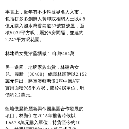
事實上，近年有不少科技界名人入市，
包括拼多多創辨人黃崢或相關人士以4.8
億元購入淺水灣香島道33號雙號屋，面
積5,039平方呎，屬於5房間隔，並連約
2,247平方呎花園。
林建岳女兒沽藍塘傲 10年賺484萬
另一邊廂，老牌家族出貨，林建岳女
兒、麗新 （00488） 總裁林顥伊以2,152
萬元售出，將軍澳藍塘傲3座中層A室，
實用面積985平方呎，屬於4房單位，呎
價約2.2萬元。
藍塘傲屬於麗新與帝國集團合作發展的
項目，林顥伊在2016年推售時候以
1,667.8萬元購入單位，持貨至今約10