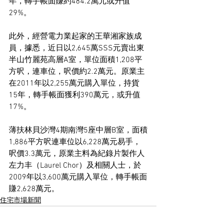
年，轉手帳面賺約484.2萬元或升值
29%。
此外，經營電力業起家的王華湘家族成
員，據悉，近日以2,645萬SSS元賣出東
半山竹麗苑高層A室，單位面積1,208平
方呎，連車位，呎價約2.2萬元。原業主
在2011年以2,255萬元購入單位，持貨
15年，轉手帳面獲利390萬元，或升值
17%。
薄扶林貝沙灣4期南灣5座中層B室，面積
1,886平方呎連車位以6,228萬元易手，
呎價3.3萬元，原業主料為紀錄片製作人
左力丰（Laurel Chor）及相關人士，於
2009年以3,600萬元購入單位，轉手帳面
賺2,628萬元。
住宅市場新聞