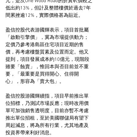
元，是次One Wood Road的折實呎價較之
低出約13%，但計及整體樓價於過去7年
間累挫逾12%，實際價格甚為貼近。
盈信控股代表游國輝表示，項目首批屬
「啟動引擎價」，冀為市場提供動力；
定價乃參考港島區住宅項目近期的售
價，再考慮樓盤質素及位置而定。他又
提到，項目發展成本約10億元，現階段
雖要「蝕賣」，惟回本與否目前並不重
要，「最重要是買得開心、住得開
心」，形容為「賣大包」。
盈信控股游國輝續指，項目早前推出單
位招標，乃測試市場反應；現時改用價
單可加強銷售透明度，目前亦暫不考慮
推出單位招租，至於美國聯儲局有望下
周起減息，將為所有行業，尤其地產及
投資界帶來利好消息。