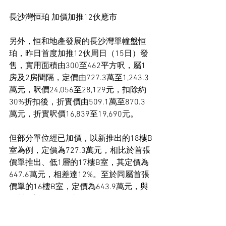
長沙灣恒珀 加價加推12伙應市
另外，恒和地產發展的長沙灣單幢盤恒
珀，昨日首度加推12伙周日（15日）發
售，實用面積由300至462平方呎，屬1
房及2房間隔，定價由727.3萬至1,243.3
萬元，呎價24,056至28,129元，扣除約
30%折扣後，折實價由509.1萬至870.3
萬元，折實呎價16,839至19,690元。
但部分單位經已加價，以新推出的18樓B
室為例，定價為727.3萬元，相比於首張
價單推出、低1層的17樓B室，其定價為
647.6萬元，相差達12%。至於同屬首張
價單的16樓B室，定價為643.9萬元，與
17樓B室的價格僅相差0.5%，可見扣除
樓層因素，亦有一定升幅，同時亦公布
銷售安排，將於本周日推出該12伙發