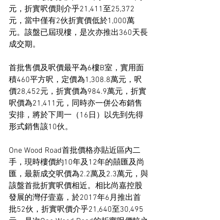
元，折實呎價則介乎21,411至25,372
元，當中僅有2伙折實價低於1,000萬
元。該盤已屆現樓，是次亦推出360天長
成交期。
首批售價及呎價最平為6樓B室，實用面
積460平方呎，定價為1,308.8萬元，呎
價28,452元，折實價為984.9萬元，折實
呎價為21,411元，同時亦一併公布銷售
安排，將於下周一（16日）以先到先得
形式銷售該10伙。
One Wood Road首批價格亦貼近區內二
手，現時樓價約10年及12年的囍匯及尚
匯，最新成交呎價為2.2萬及2.3萬元，與
該盤首批折實呎價相近。相比尚嘉控股
發展的灣仔壹嘉，於2017年6月推出首
批52伙，折實呎價介乎21,640至30,495