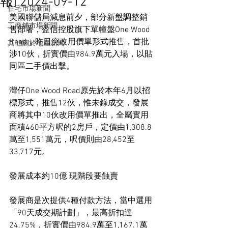
報] 2024-09-12
住宅市場新聞
美國聯儲局減息前夕，部分新盤調整銷
工商舖市場新聞
售部署，盈信控股旗下單幢盤One Wood 
Road，昨日突改用價單形式推售，首批
其他關於地產新聞
涉10伙，折實價由984.9萬元入場，以貼
同區二手價出擊。
灣仔One Wood Road原先於本年6月以招
標形式，推售12伙，惟未錄成交，發展
商將其中10伙改用價單推出，全屬實用
面積460平方呎的2房戶，定價由1,308.8
萬至1,551萬元，呎價則由28,452至
33,717元。
發展成本約10億 現階段要蝕賣
發展商是次提供4種付款方法，當中選用
「90天成交期計劃」，最高折扣達
24.75%，折實價由984.9萬至1,167.1萬