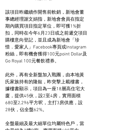
該項目昨繼續作開售前軟銷，新地會董
事總經理謝文娟指，新地會會員在指定
期內購買項目指定單位，即可獲1%折
扣，同時在今年6月23日或之前遞交項目
購樓意向登記，並且成為新地會「珍
惜．愛家人」Facebook專頁或Instagram
粉絲，即有機會獲得100元point Dollar及
Go Royal 100元餐飲禮券。
此外，再有全新盤加入戰團，由本地黃
氏家族持有的隆敍，昨突擊上載樓書，
據樓書顯示，項目為一座18層高住宅大
廈，提供45伙，設2至4房，實用面積
680至2,296平方呎，主打3房供應，設
28伙，佔全盤62%。
全盤最細及最大細單位均屬特色戶，當