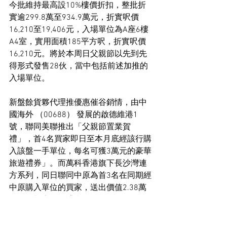
今批維持最高設10%樓價折扣，整批折
實逾299.8萬至934.9萬元，折實呎價
16,210至19,406元，入場單位為A座6樓
A4室，實用面積185平方呎，折實呎價
16,210元。將於本周日父親節以先到先
得形式發售28伙，當中包括前述加推的
入場單位。
新盤餘貨夥代理推優惠催谷銷情，由中
國海外 （00688） 發展的啟德維港1
號，聯同美聯推出「父親節置業賀
禮」，首4名買家即日至本月底經該行購
入該盤一手單位，每名可獲3萬元的豪華
旅遊禮券」。而萬科香港旗下長沙灣連
方系列，同日聯同中原為首3名在同期經
中原購入單位的買家，送出價值2.38萬
元的「尊貴旅遊禮券」。