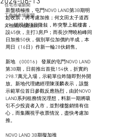
2024-06-13
住宅市場新聞
新盤積極推，屯門NOVO LAND第3B期明
工商舖市場新聞
起收票，將考慮加推；何文田太子道西
296號現樓項目隆敍，昨突擊上載樓書，
其他關於地產新聞
設45伙，主打3房戶；而長沙灣曉柏峰同
日加推50伙，個別單位加價約半成，本
周日（16日）作新一輪28伙銷售。
新地 （00016） 發展的屯門NOVO LAND
第3B期，日前推出首批154伙，折實約
298.7萬元入場，示範單位昨隨即對外開
放。新地代理總經理陳漢麟表示，該盤
示範單位首日參觀反應熱烈，由於NOVO 
LAND系列租務情況理想，料新一期將吸
引不少投資者入市，並對樓盤銷情有信
心，而集團視乎收票情況，盡快考慮加
推。
NOVO LAND 3B期擬加推