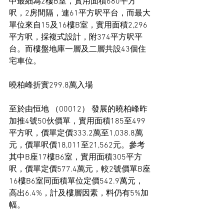
中最細為2樓B室，實用面積680平方
呎，2房間隔，連61平方呎平台，而最大
單位來自15及16樓B室，實用面積2,296
平方呎，採複式設計，附374平方呎平
台。而樓盤地庫一層及二層共設43個住
宅車位。
曉柏峰折實299.8萬入場
至於由恒地 （00012） 發展的曉柏峰昨
加推4號50伙價單，實用面積185至499
平方呎，價單定價333.2萬至1,038.8萬
元，價單呎價18,011至21,562元。參考
其中B座17樓B6室，實用面積305平方
呎，價單定價577.4萬元，較2號價單B座
16樓B6室同面積單位定價542.9萬元，
高出6.4%，計及樓層因素，料仍有5%加
幅。