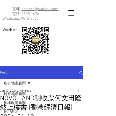
電郵:
enblocc@outlook.com
電話:
2195 1676
Whatsapp:
9512 0565
Wechat:
Post
所有地產新聞
Jun 13, 2024
2 min read
所有地產新聞
NOVO LAND明收票何文田隆
地產政策新聞
敍上樓書 [香港經濟日報]
用地新聞