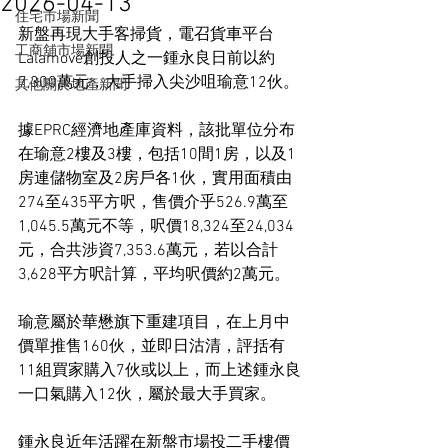
2026-04-13
住宅市場新聞
新盤再現大手客掃貨，電召貨車平台
工商舖市場新聞
Lalamove創投人之一鍾永良日前以約
7,300萬元，大手掃入尖沙咀瑜意12伙。
其他關於地產新聞
據EPRC經濟地產庫資料，該批單位分布
在瑜意2樓及3樓，包括10間1房，以及1
房連儲物室及2房戶各1伙，實用面積由
274至435平方呎，售價介乎526.9萬至
1,045.5萬元不等，呎價18,324至24,034
元，合共涉資7,353.6萬元，若以合計
3,628平方呎計算，平均呎價約2萬元。
瑜意屬於華懋旗下重建項目，在上月中
價單推售160伙，並即日沽清，評括有
11組買家購入7伙或以上，而上述鍾永良
一口氣購入12伙，屬於最大手買家。
鍾永良近年活躍在新盤市場投二手樓價