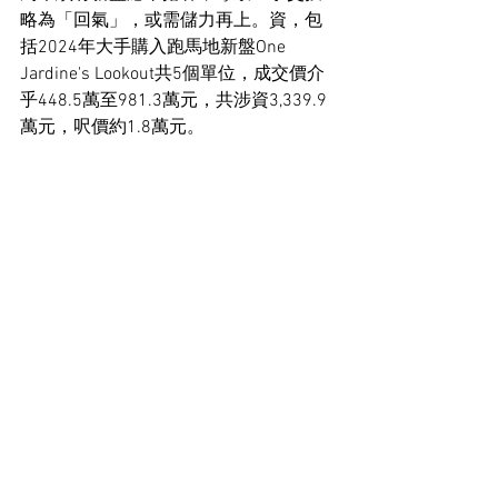
略為「回氣」，或需儲力再上。資，包
括2024年大手購入跑馬地新盤One 
Jardine's Lookout共5個單位，成交價介
乎448.5萬至981.3萬元，共涉資3,339.9
萬元，呎價約1.8萬元。
新盤大手客入市 首季265宗
事實上，據中原地產數據指，今年首季
一手市場錄得至少265宗大手客入市個
案，涉及單位約695伙，總成交金額達
71.3億元。
住宅市場新聞