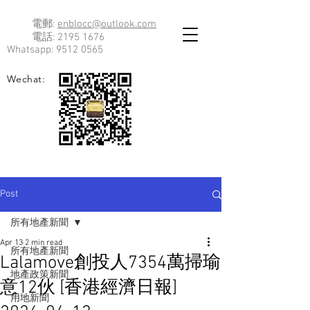
電郵:
enblocc@outlook.com
電話:
2195 1676
Whatsapp:
9512 0565
Wechat:
Post
所有地產新聞
Apr 13
2 min read
所有地產新聞
Lalamove創投人7354萬掃瑜
地產政策新聞
意12伙 [香港經濟日報]
用地新聞