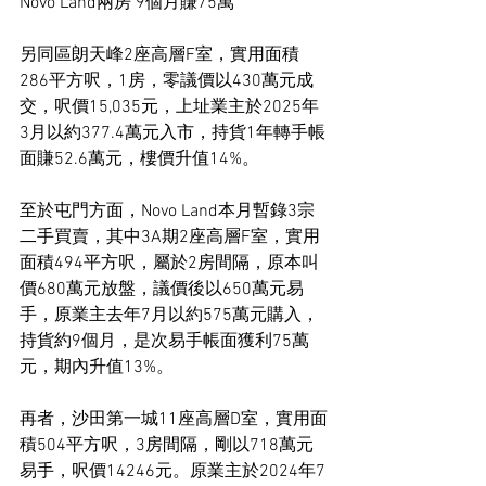
Novo Land兩房 9個月賺75萬
另同區朗天峰2座高層F室，實用面積
286平方呎，1房，零議價以430萬元成
交，呎價15,035元，上址業主於2025年
3月以約377.4萬元入市，持貨1年轉手帳
面賺52.6萬元，樓價升值14%。
至於屯門方面，Novo Land本月暫錄3宗
二手買賣，其中3A期2座高層F室，實用
面積494平方呎，屬於2房間隔，原本叫
價680萬元放盤，議價後以650萬元易
手，原業主去年7月以約575萬元購入，
持貨約9個月，是次易手帳面獲利75萬
元，期內升值13%。
再者，沙田第一城11座高層D室，實用面
積504平方呎，3房間隔，剛以718萬元
易手，呎價14246元。原業主於2024年7