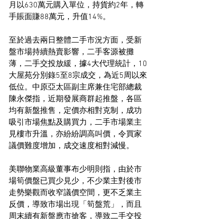
月以630萬元購入單位，持貨約2年，轉
手賬面賺88萬元，升值14%。
至於過去兩日整體二手市況方面，受新
盤市場持續熱賣影響，二手客源被攤
薄，二手交投放緩，據4大代理統計，10
大屋苑分別錄5至8宗成交，為近5周以來
低位。中原亞太區副主席兼住宅部總裁
陳永傑指，近期發展商群起推盤，各區
均有新盤推售，定價亦相對克制，成功
吸引市場焦點及購買力，二手市場業主
見樓市升溫，亦紛紛調高叫價，令買家
議價難度增加，成交速度相對減慢。
美聯物業高級董事布少明則指，由於市
場筍價盤已買少見少，不少業主對後市
走勢樂觀而收窄議價空間，更不乏業主
反價，導致市場出現「筍盤荒」，而且
周末續有新盤應市搶客，導致二手交投