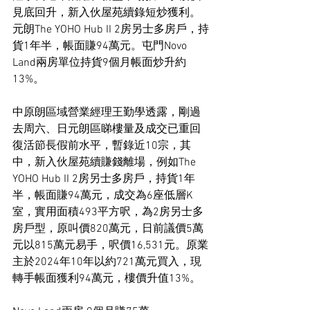
見底回升，新入伙屋苑續錄短炒獲利。
元朗The YOHO Hub II 2房另士多房戶，持
貨1年半，帳面賺94萬元。屯門Novo 
Land兩房單位持貨9個月帳面炒升約
13%。
中原朗區域營業經理王勤學透露，剛過
去周六、日元朗區睇樓量及成交已重回
復活節長假前水平，暫錄近10宗，其
中，新入伙屋苑續賺錢離場，例如The 
YOHO Hub II 2房另士多房戶，持貨1年
半，帳面賺94萬元，成交為6座低層K
室，實用面積493平方呎，為2房另士多
房戶型，原叫價820萬元，日前議價5萬
元以815萬元易手，呎價16,531元。原業
主於2024年10年以約721萬元買入，現
轉手帳面獲利94萬元，樓價升值13%。