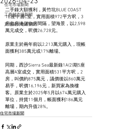
2026-04-23
住宅市場新聞
二手錄大額獲利，黃竹坑BLUE COAST 
工商舖市場新聞
1B座中層C室，實用面積972平方呎，3
房套房連儲物房間隔，望海景，以2,598
其他關於地產新聞
萬元成交，呎價26,728元。
原業主於兩年前以2,213萬元購入，現帳
面獲利385萬元或17%離場。
同期，西沙Sierra Sea最新錄1A(2)期5座
高層A室成交，實用面積531平方呎，2
房，叫價約875萬元，議價後以860萬元
易手，呎價16,196元，新買家為換樓
客。原業主於2025年5月以674萬元購入
單位，持貨11個月，帳面獲利186萬元
離場，期內升值28%。
住宅市場新聞