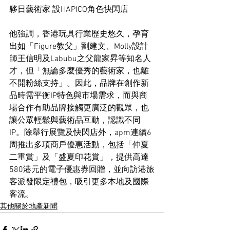
夥日藝術家 設HAPICO角色快閃店
他強調，香港玩具行業歷史悠久，孕育
出如「Figure教父」劉建文、Molly設計
師王信明及Labubu之父龍家昇等知名人
才，但「無論多麼優秀的藝術家，也離
不開粉絲支持」。因此，品牌在創作新
品時需平衡IP特色與市場需求，而與商
場合作有助品牌接觸更廣泛的觀眾，也
讓公眾輕鬆與藝術品互動，認識不同
IP。除舉行展覽及快閃店外，apm連續6
周推出多項商戶優惠活動，包括「仲夏
二重賞」及「盛夏印花賞」，提供高達
580港元的電子優惠券回贈，並向訪港旅
客派發限定禮包，吸引更多本地及國際
客流。
其他關於地產新聞