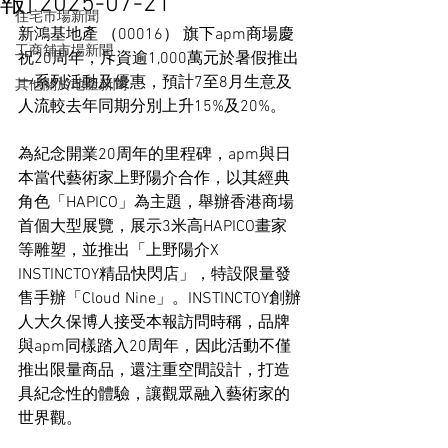
報] 2025-07-21
住宅市場新聞
新鴻基地產 （00016） 旗下apm商場慶
工商舖市場新聞
祝20周年，斥資逾1,000萬元於暑假推出
一系列活動及優惠，預計7至8月生意及
其他關於地產新聞
人流較去年同期分別上升15%及20%。
為紀念開業20周年的里程碑，apm與日
本當代藝術家上野陽介合作，以其經典
角色「HAPICO」為主題，舉辦香港商場
首個大型展覽，展示3米高HAPICO畫家
等雕塑，並推出「上野陽介X 
INSTINCTOY精品快閃店」，特設限量發
售手辦「Cloud Nine」。INSTINCTOY創辦
人大久保博人接受本報訪問時稱，品牌
與apm同樣踏入20周年，因此活動不僅
推出限量商品，還注重空間設計，打造
具紀念性的體驗，讓觀眾融入藝術家的
世界觀。