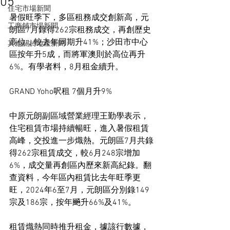
05
住宅市場新聞
暑假旺季下，多區租務成交創新高，元
工商舖市場新聞
朗區7月錄得262宗租務成交，再創歷史
高位，較去年同期升41%；沙田市中心
其他關於地產新聞
區按年升5成，而將軍澳則於高位再升
6%。有學者料，8月租金續升。
GRAND Yoho呎租 7個月升9%
中原元朗副區域營業經理王勤學表示，
住宅租賃市場持續暢旺，進入暑假租賃
高峰，交投進一步熾熱。元朗區7月共錄
得262宗租賃成交，較6月248宗增加
6%，成交量再創區內歷來新高紀錄。翻
查資料，今年區內租賃比去年旺季更
旺，2024年6至7月，元朗區分別錄149
宗及186宗，按年飈升66%及41%。
租賃熾熱同時推升租金，據該行數據，