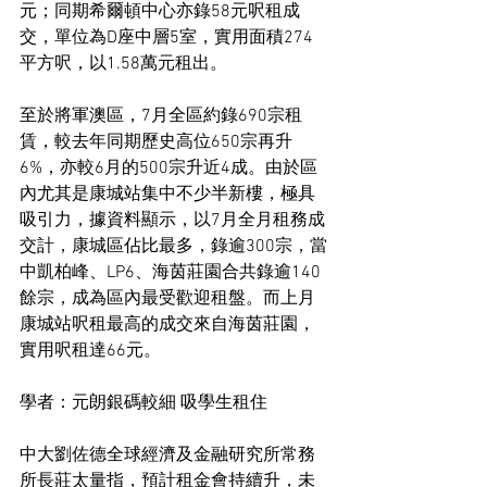
元；同期希爾頓中心亦錄58元呎租成
交，單位為D座中層5室，實用面積274
平方呎，以1.58萬元租出。
至於將軍澳區，7月全區約錄690宗租
賃，較去年同期歷史高位650宗再升
6%，亦較6月的500宗升近4成。由於區
內尤其是康城站集中不少半新樓，極具
吸引力，據資料顯示，以7月全月租務成
交計，康城區佔比最多，錄逾300宗，當
中凱柏峰、LP6、海茵莊園合共錄逾140
餘宗，成為區內最受歡迎租盤。而上月
康城站呎租最高的成交來自海茵莊園，
實用呎租達66元。
學者：元朗銀碼較細 吸學生租住
中大劉佐德全球經濟及金融研究所常務
所長莊太量指，預計租金會持續升，未