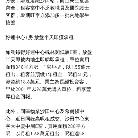
方便，鄰近港鐵沙田站，而且民生配套
齊全，租客當中不乏教職員及醫院護士
客群，暑期旺季亦添加多一批內地學生
搶盤。
好運中心1房 放盤半天即獲承租
如剛錄得好運中心楓林閣低層E室，放盤
半天即被內地生即睇即承租，單位實用
面積348平方呎，1房戶型，以1.55萬元
租出，租客並預繳1年租金，呎租45元，
涉資約18.6萬元。業主為長綫投資客，
早於2001年以96萬元購入單位，料享豐
厚租金回報。
此外，同區物業沙田中心及希爾頓中
心，近日同錄高呎租成交。沙田中心東
寧大中廈中層E室，實用面積288平方
呎，以月租1.68萬元租出，呎租達58