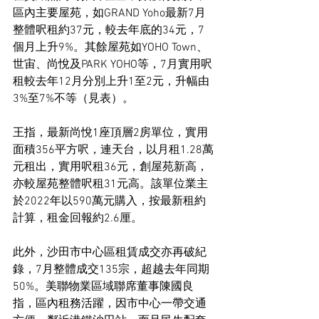
區內主要屋苑，如GRAND Yoho最新7月
整體呎租約37元，較去年底的34元，7
個月上升9%。其餘屋苑如YOHO Town、
世宙、尚悅及PARK YOHO等，7月實用呎
租較去年12月分別上升1至2元，升幅由
3%至7%不等（見表）。
王指，最新尚悅1座頂層2房單位，實用
面積356平方呎，連天台，以月租1.28萬
元租出，實用呎租36元，創屋苑新高，
亦較屋苑整體呎租31元高。該單位業主
於2022年以590萬元購入，按最新租約
計算，租金回報約2.6厘。
此外，沙田市中心區租賃成交亦再破紀
錄，7月整體成交135宗，超越去年同期
50%。美聯物業區域聯席董事陳國良
指，區內租務活躍，因市中心一帶交通