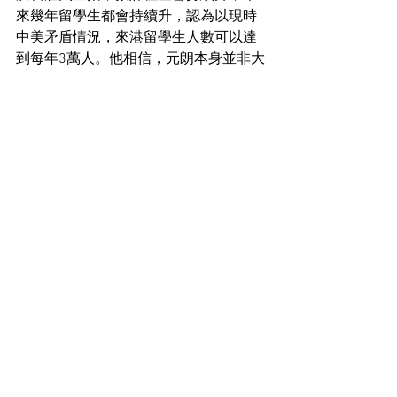
來幾年留學生都會持續升，認為以現時
中美矛盾情況，來港留學生人數可以達
到每年3萬人。他相信，元朗本身並非大
學區，有可能是配套改善，加上銀碼相
對較細，吸引部分學生租用。
至於8月份租賃情況，莊太量指，大部份
留學生8月中前經處理好租約，相信今個
月租賃高位橫行或輕微回落。
住宅市場新聞
See All
Recent Posts