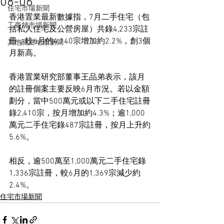
08-06
住宅市場新聞
香港置業最新數據指，7月二手住宅（包
工商舖市場新聞
括私人住宅及公營房屋）共錄4,233宗註
冊，較6月的4,140宗增加約2.2%，創3個
其他關於地產新聞
月新高。
香港置業研究部董事王品弟表示，該月
的註冊個案主要反映6月市況。若以金額
劃分，當中500萬元或以下二手住宅註冊
錄2,410宗，按月增加約4.3%；逾1,000
萬元二手住宅錄487宗註冊，按月上升約
5.6%。
相反，逾500萬至1,000萬元二手住宅錄
1,336宗註冊，較6月的1,369宗減少約
2.4%。
住宅市場新聞