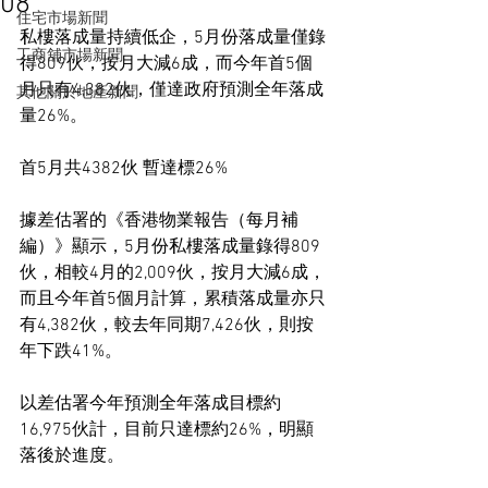
08
住宅市場新聞
私樓落成量持續低企，5月份落成量僅錄
工商舖市場新聞
得809伙，按月大減6成，而今年首5個
月只有4,382伙，僅達政府預測全年落成
其他關於地產新聞
量26%。
首5月共4382伙 暫達標26%
據差估署的《香港物業報告（每月補
編）》顯示，5月份私樓落成量錄得809
伙，相較4月的2,009伙，按月大減6成，
而且今年首5個月計算，累積落成量亦只
有4,382伙，較去年同期7,426伙，則按
年下跌41%。
以差估署今年預測全年落成目標約
16,975伙計，目前只達標約26%，明顯
落後於進度。