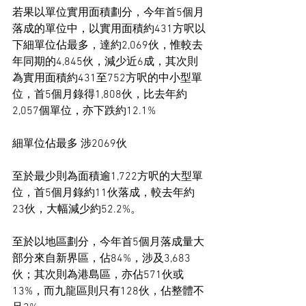
若果以單位實用面積劃分，今年首5個月
落成的單位中，以實用面積約431方呎以
下細單位佔最多，達約2,069伙，惟較去
年同期的4,845伙，減少近6成，其次則
為實用面積約431至752方呎的中小型單
位，首5個月錄得1,808伙，比去年約
2,057個單位，亦下跌約12.1%
細單位佔最多 涉2069伙
至於最少則為面積逾1,722方呎的大型單
位，首5個月錄約11伙落成，較去年約
23伙，大幅減少約52.2%。
至於以地區劃分，今年首5個月落成量大
部分來自新界區，佔84%，涉及3,683
伙；其次則為港島區，亦佔571伙或
13%，而九龍區則只有128伙，佔整體不