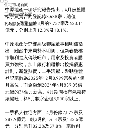
05
住宅市場新聞
中原地產一項研究報告指出，4月份整體
工商舖市場新聞
樓宇買賣合約登記錄8,688宗，總值
735.76億元，較3月的7,737宗及623.11
其他關於地產新聞
億元，分別上升12.3%及18.1%。
中原地產研究部高級聯席董事楊明儀指
出，雖然中東局勢不明朗，但新春後樓
市順利進入傳統旺市，用家及投資者購
買力強勁，加上銀行相繼推出按揭優惠
計劃，新盤熱賣，二手活躍，帶動整體
登記宗數為2025年12月8,999宗後的4個
月高位，而金額創2024年4月839.35億
元後的24個月新高。4月期間樓市氣氛持
續暢旺，料5月數字企穩8,000宗以上。
一手私人住宅方面，4月份錄2,577宗及
287.9億元，較3月的1,414宗及182.5億
元，分別急升82.2%及57.8%，宗數創