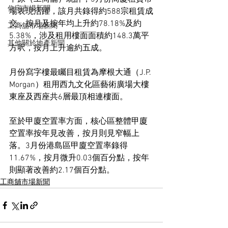
住宅市場新聞
場表現活躍，該月共錄得約588宗租賃成
交，按月及按年均上升約78.18%及約
工商舖市場新聞
5.38%，涉及租用樓面面積約148.3萬平
其他關於地產新聞
方呎，按月上升逾約五成。
月份寫字樓最矚目租賃為摩根大通（J.P. 
Morgan）租用西九文化區藝術廣場大樓
東座及西座共6層最頂相連樓面。
至於甲廈空置率方面，核心區整體甲廈
空置率按年見改善，按月則見窄幅上
落。3月份港島區甲廈空置率錄得
11.67%，按月微升0.03個百分點，按年
則顯著改善約2.17個百分點。
工商舖市場新聞