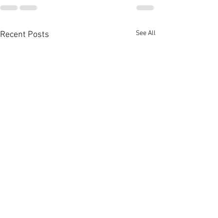
See All
Recent Posts
佐敦廟街全幢1.08億放售
銅鑼灣全幢銀主商
可改裝學宿 [香港經濟日報]
沽呎價約1萬 [