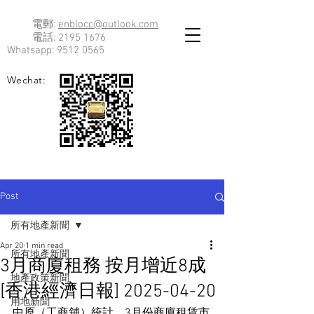
電郵:
enblocc@outlook.com
電話:
2195 1676
Whatsapp:
9512 0565
Wechat:
Post
所有地產新聞
Apr 20
1 min read
所有地產新聞
3月商廈租務 按月增近8成
地產政策新聞
[香港經濟日報] 2025-04-20
用地新聞
中原（工商舖）統計，3月份商廈租賃市