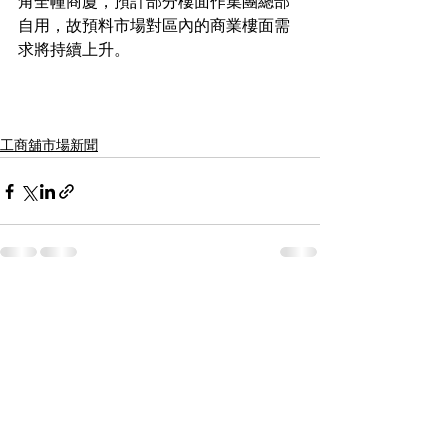
角全幢商廈，預計部分樓面作集團總部
自用，故預料市場對區內的商業樓面需
求將持續上升。
工商舖市場新聞
See All
Recent Posts