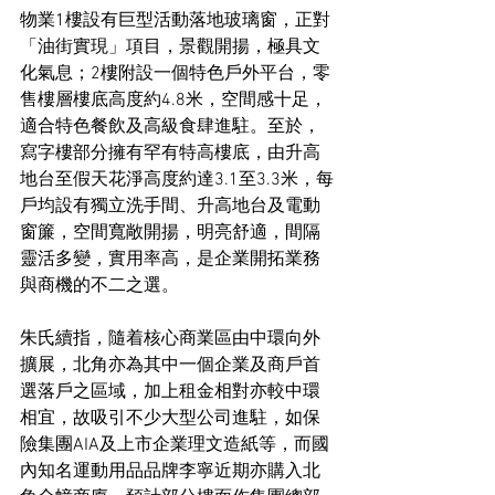
物業1樓設有巨型活動落地玻璃窗，正對
「油街實現」項目，景觀開揚，極具文
化氣息；2樓附設一個特色戶外平台，零
售樓層樓底高度約4.8米，空間感十足，
適合特色餐飲及高級食肆進駐。至於，
寫字樓部分擁有罕有特高樓底，由升高
地台至假天花淨高度約達3.1至3.3米，每
戶均設有獨立洗手間、升高地台及電動
窗簾，空間寬敞開揚，明亮舒適，間隔
靈活多變，實用率高，是企業開拓業務
與商機的不二之選。
朱氏續指，隨着核心商業區由中環向外
擴展，北角亦為其中一個企業及商戶首
選落戶之區域，加上租金相對亦較中環
相宜，故吸引不少大型公司進駐，如保
險集團AIA及上市企業理文造紙等，而國
內知名運動用品品牌李寧近期亦購入北