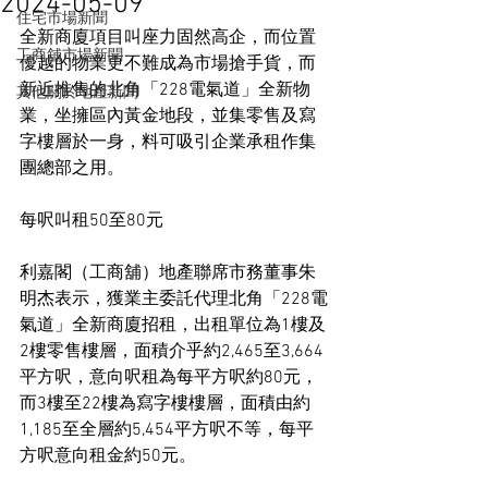
2024-05-09
住宅市場新聞
全新商廈項目叫座力固然高企，而位置
工商舖市場新聞
優越的物業更不難成為市場搶手貨，而
新近推售的北角「228電氣道」全新物
其他關於地產新聞
業，坐擁區內黃金地段，並集零售及寫
字樓層於一身，料可吸引企業承租作集
團總部之用。
每呎叫租50至80元
利嘉閣（工商舖）地產聯席市務董事朱
明杰表示，獲業主委託代理北角「228電
氣道」全新商廈招租，出租單位為1樓及
2樓零售樓層，面積介乎約2,465至3,664
平方呎，意向呎租為每平方呎約80元，
而3樓至22樓為寫字樓樓層，面積由約
1,185至全層約5,454平方呎不等，每平
方呎意向租金約50元。