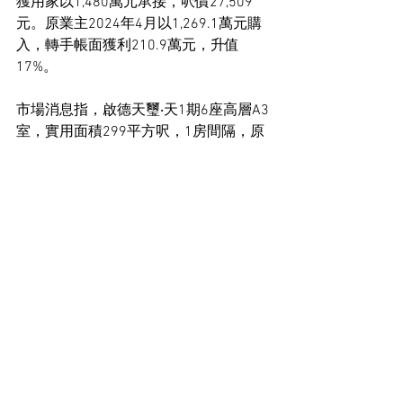
獲用家以1,480萬元承接，呎價27,509
元。原業主2024年4月以1,269.1萬元購
入，轉手帳面獲利210.9萬元，升值
17%。
市場消息指，啟德天璽‧天1期6座高層A3
室，實用面積299平方呎，1房間隔，原
業主於2024年以約765.7萬元一手買入，
現以880萬元市場沽出，呎價29,431元，
單位於2年間帳面升價114.3萬元，升幅
為15%。
另鰂魚涌逸樺園1座低層D室，實用面積
614平方呎2房，業主叫價1,350萬元，放
盤約2個月，現減價70萬元，獲用家以
1,280萬元承接，呎價20,847元，屬市價
成交。原業主於2023年2月以1,190萬元
購入單位，持貨3年，轉手帳面獲利90萬
元。