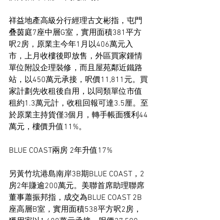
祥益地產高級分行經理古文彬指，屯門
叠茵庭7座中層G室，實用面積381平方
呎2房，原業主今年1月以406萬元入
市，上月收樓後即放售，外區買家鍾情
單位附設企理裝修，而且屋苑鄰近鐵路
站，以450萬元承接，呎價11,811元。買
家計劃先收租後自用，以同類單位市值
租約1.3萬元計，收租回報可達3.5厘。至
於原業主持貨僅3個月，轉手帳面獲利44
萬元，樓價升值11%。
BLUE COAST兩房 2年升值17%
另黃竹坑港島南岸3B期BLUE COAST，2
房2年賺逾200萬元。美聯首席助理聯席
董事蕭振邦指，成交為BLUE COAST 2B
座高層B室，實用面積538平方呎2房，