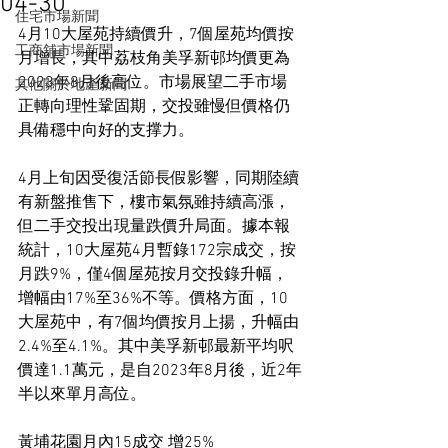
04-30
住宅市場新聞
4月10大屋苑持續價升，7個屋苑均價按
工商舖市場新聞
月增長，其中荔枝角美孚新邨均價更為
2023年8月後高位。市場展望二手市場
其他關於地產新聞
正轉向理性鞏固期，交投雖慢但價格仍
具備穩中向好的支撑力。
4月上旬因受復活節長假影響，同期陸續
有新盤推售下，樓市氣氛雖持續高漲，
但二手交投出現量跌價升局面。據本報
統計，10大屋苑4月暫錄172宗成交，按
月跌9%，僅4個屋苑按月交投錄升幅，
增幅由17%至36%不等。價格方面，10
大屋苑中，有7個均價按月上揚，升幅由
2.4%至4.1%。其中美孚新邨最新平均呎
價達1.1萬元，是自2023年8月後，近2年
半以來單月高位。
黃埔花園月內15成交 增25%