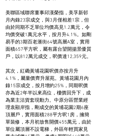
美聯區域聯席董事邱漢榮指，美孚新邨
月內錄23宗成交，與3月僅相差1宗，但
由於同期不乏單位均價高見1.2萬元，令
均價突破1萬元水平，按月升4.1%。如剛
易手的3期百老滙街64號高層A室，實用
面積657平方呎，屬有露台望開揚景優質
戶，以812萬元成交，呎價達12,359元。
其次，紅磡黃埔花園呎價亦按月升
4.1%，屬量價齊升屋苑。黃埔花園月內
錄15宗成交，按月增約25%，同期呎價
亦為近2年半以來高位，樓價回升下，成
為業主沽貨套現動力。中原分區營業經
理袁顯岸指，剛成交的黃埔花園2期6座
頂層戶，實用面積288平方呎1房，擁簡
單裝修，本月初放售開價455萬元，由於
單位屬頂層不設電梯，外區年輕買家見