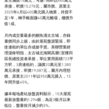
業主減價15萬元，考慮1周即以440萬元
承接，呎價15,278元，屬市價。原業主
2025年6月以400萬元購入物業，持貨不
足1年，轉手帳面賺40萬元離場，樓價升
值1成。
月內成交量最多的鰂魚涌太古城，亦錄
量價同步上揚，由於屋苑盤源緊張，即
使連租約單位亦成搶手貨。美聯營業經
理湯偉明指，太古城北海閣高層C室獲同
區長綫投資者承接，單位實用面積723平
方呎，3房連租約，議價20萬元至1,380
萬元承接，呎價19,087元，屬月內理想
價。原業主2011年以950萬元購入，15
年間升值45%。
據本報地產站放盤資料顯示，10大屋苑
最新放盤量約1,294個，為近3個月以來
低位，盤量按月減少約3%。