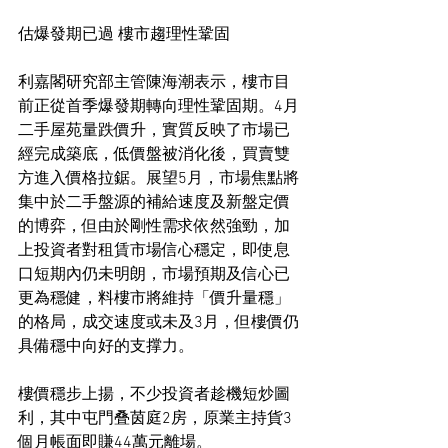
估爆發期已過 樓市趨理性鞏固
利嘉閣研究部主管陳海潮表示，樓市目
前正從首季爆發期轉向理性鞏固期。4月
二手屋苑量跌價升，實質反映了市場已
經完成築底，低價盤被消化後，買賣雙
方進入價格拉鋸。展望5月，市場焦點將
集中於二手盤源的補給速度及新盤定價
的博弈，但由於剛性需求依然強勁，加
上投資者對租賃市場信心穩定，即使息
口短期內仍未明朗，市場預期及信心已
更為穩健，料樓市將維持「價升量穩」
的格局，成交速度或未及3月，但樓價仍
具備穩中向好的支撑力。
樓價穩步上揚，不少投資者趁機短炒圖
利，其中屯門叠茵庭2房，原業主持貨3
個月帳面即賺44萬元離場。