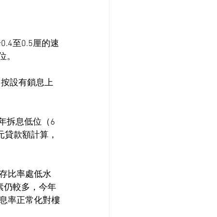
4至0.5厘的速
高位。
H按設有鎖息上
今年拆息低位（6
0萬元貸款額計算，
存比率處低水
素仍較多，今年
息率正常化對樓