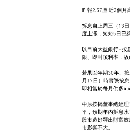
昨報2.57厘 近3個月
拆息自上周三（13日
度上漲，短短5日已經累
以目前大型銀行H按息
限、即封頂利率，故
若果以年期30年、按
月17日）時實際按息1
即相當於每月供多4,4
中原按揭董事總經理
平，預期年內拆息水
股市造好釋出財富效
市影響不大。