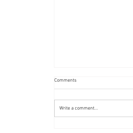
澳拓高科技領域積極吸納海外
Comments
人才 [香港經濟日報] 2026-08-
06
澳洲政府近年積極涉足高科技領
域，不僅推行AI及半導體國家戰略
Write a comment...
發展，國家級基金更已投放數千萬
澳元，協助加快建設相關領域。
有移民顧問建議，從芯片業等高科
技產業的人士，可盡快作出移民申