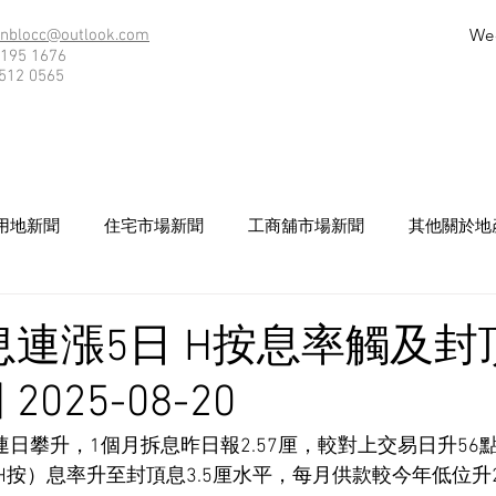
We
nblocc@outlook.com
195 1676
512 0565
用地新聞
住宅市場新聞
工商舖市場新聞
其他關於地
息連漲5日 H按息率觸及封頂
025-08-20
）連日攀升，1個月拆息昨日報2.57厘，較對上交易日升56
（H按）息率升至封頂息3.5厘水平，每月供款較今年低位升