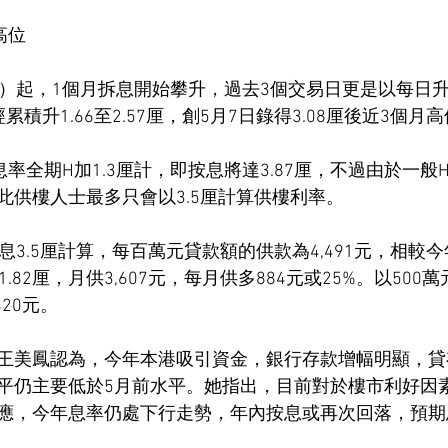
高位
）起，1個月拆息開始攀升，過去3個交易日更是以每日升0.
積升1.66至2.57厘，創5月7日錄得3.08厘後近3個月
率全期H加1.3厘計，即按息將達3.87厘，不過由於一般
此供樓人士最多只會以3.5厘計算供樓利率。
息3.5厘計算，每百萬元貸款額的供款為4,491元，相較
.82厘，月供3,607元，每月供多884元或25%。以50
20元。
王美鳳認為，今年本港吸引資金，銀行存款增幅明顯，貸
平仍主要低於5月前水平。她指出，目前對於樓市利好因
應，今年息率仍處下行走勢，年內按息或再次回落，預期