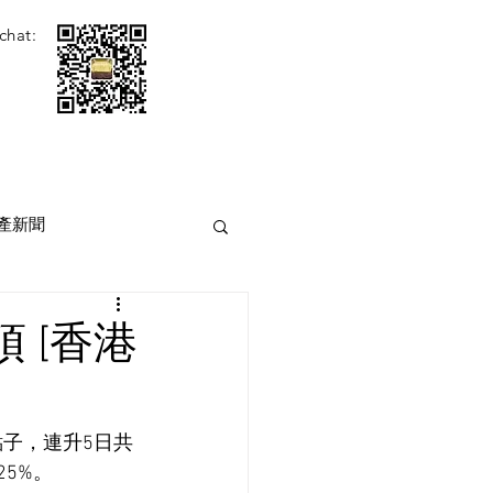
chat:
產新聞
 [香港
點子，連升5日共
25%。