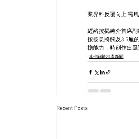
業界料反覆向上 需
經絡按揭轉介首席副
按按息將觸及3.5
擔能力，時刻作出風
其他關於地產新聞
Recent Posts