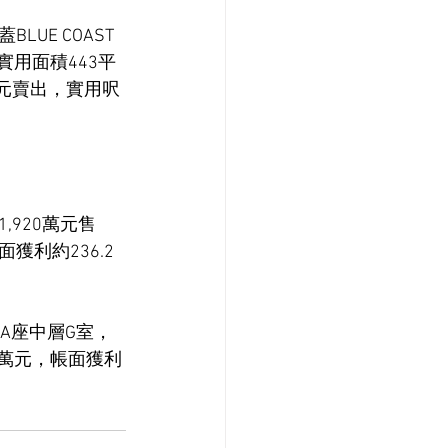
UE COAST
實用面積443平
萬元賣出，實用呎
,920萬元售
面獲利約236.2
 1A座中層G室，
7萬元，帳面獲利