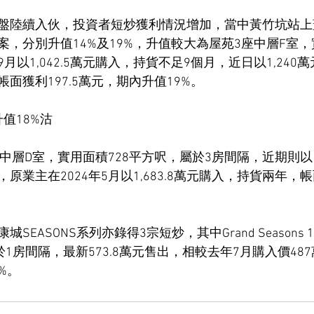
陸續入伙，投資者短炒獲利情況增加，當中黃竹坑站上蓋BL
，分別升值14%及19%，升值較大為屋苑3座中層F室，
月以1,042.5萬元購入，持貨不足9個月，近日以1,240
手帳面獲利197.5萬元，期內升值19%。
房 升值18%沽
中層D室，實用面積728平方呎，屬於3房間隔，近期則以1
元，原業主在2024年5月以1,683.8萬元購入，持貨兩年，帳
SEASONS系列亦錄得3宗短炒，其中Grand Seasons
於1房間隔，最新573.8萬元售出，相較去年7月購入價48
8%。