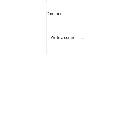
投資者提早收割 [香港經濟日
Comments
報] 2026-08-07
二手住宅市場由今年6月開始步入
整固期，交投急挫，業主持價強硬
Write a comment...
之下，樓價輕微回落，惟市場仍有
短炒成交，莫非投資者看淡後市、
現階段見仍有得賺就先行套現離
場？ 從各主要代理行按周進行成
交統計來看，利嘉閣50指標屋
苑，由今年1月至5月，期間按周
成交量均達100宗以上（除2月16
日當周因正值農曆新年僅錄53宗
外），最高紀錄為1月份最後1星
期，成交量甚至達172宗。長達5
個月的上行周期於6月初終止，成
交量低於