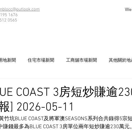
We
nblocc@outlook.com
195 1676
512 0565
用地新聞
住宅市場新聞
工商舖市場新聞
其他關於地
E COAST 3房短炒賺逾23
 2026-05-11
竹坑BLUE COAST及將軍澳SEASONS系列合共錄得5
中賺錢最多為BLUE COAST 3房單位兩年短炒賺逾230萬元