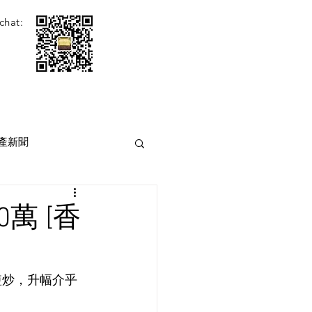
chat:
產新聞
0萬 [香
宗短炒，升幅介乎
。