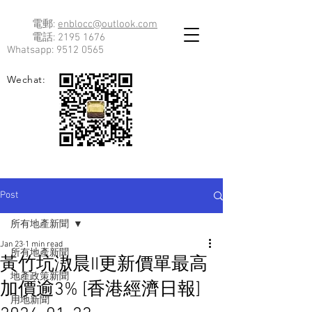
電郵:
enblocc@outlook.com
電話:
2195 1676
Whatsapp:
9512 0565
Wechat:
Post
所有地產新聞
Jan 23
1 min read
所有地產新聞
黃竹坑滶晨II更新價單最高
地產政策新聞
加價逾3% [香港經濟日報]
用地新聞