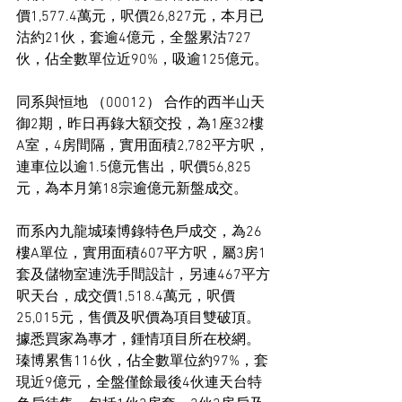
價1,577.4萬元，呎價26,827元，本月已
沽約21伙，套逾4億元，全盤累沽727
伙，佔全數單位近90%，吸逾125億元。
同系與恒地 （00012） 合作的西半山天
御2期，昨日再錄大額交投，為1座32樓
A室，4房間隔，實用面積2,782平方呎，
連車位以逾1.5億元售出，呎價56,825
元，為本月第18宗逾億元新盤成交。
而系內九龍城瑧博錄特色戶成交，為26
樓A單位，實用面積607平方呎，屬3房1
套及儲物室連洗手間設計，另連467平方
呎天台，成交價1,518.4萬元，呎價
25,015元，售價及呎價為項目雙破頂。
據悉買家為專才，鍾情項目所在校網。
瑧博累售116伙，佔全數單位約97%，套
現近9億元，全盤僅餘最後4伙連天台特