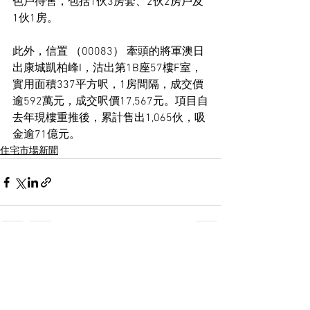
色戶待售，包括1伙3房套、2伙2房戶及
1伙1房。
此外，信置 （00083） 牽頭的將軍澳日
出康城凱柏峰I，沽出第1B座57樓F室，
實用面積337平方呎，1房間隔，成交價
逾592萬元，成交呎價17,567元。項目自
去年現樓重推後，累計售出1,065伙，吸
金逾71億元。
住宅市場新聞
See All
Recent Posts