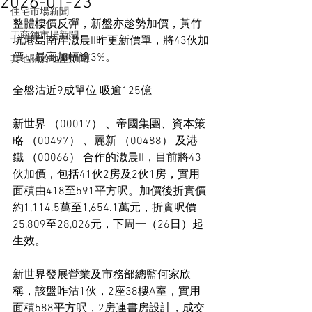
2026-01-23
住宅市場新聞
整體樓價反彈，新盤亦趁勢加價，黃竹
工商舖市場新聞
坑港島南岸滶晨II昨更新價單，將43伙加
價，最高加幅逾3%。
其他關於地產新聞
全盤沽近9成單位 吸逾125億
新世界 （00017） 、帝國集團、資本策
略 （00497） 、麗新 （00488） 及港
鐵 （00066） 合作的滶晨II，目前將43
伙加價，包括41伙2房及2伙1房，實用
面積由418至591平方呎。加價後折實價
約1,114.5萬至1,654.1萬元，折實呎價
25,809至28,026元，下周一（26日）起
生效。
新世界發展營業及市務部總監何家欣
稱，該盤昨沽1伙，2座38樓A室，實用
面積588平方呎，2房連書房設計，成交