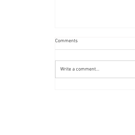
新蒲崗善美工廈低層叫2800萬
Comments
[香港經濟日報] 2026-08-06
受惠於啟德新區變天，新蒲崗在配
套上亦更為便捷，現有業主放售善
Write a comment...
美工業大廈逾4,000平方呎單位，
每呎叫價不足7,000元。 利嘉閣
（工商舖）地產商業部/商舖部及
投資部聯席董事許建方表示，獲業
主委託獨家代理為新蒲崗大有街
31號善美工業大廈低層2室，建築
面積約4,137平方呎，業主意向售
價約2,800萬元，每平方呎叫價約
6,768元。 備獨立冷氣 適合倉儲分