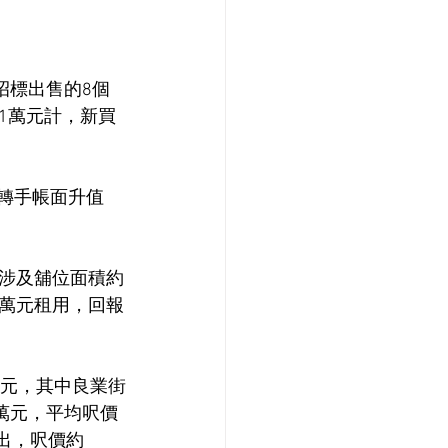
招標出售的8個
.1萬元計，新買
年轉手帳面升值
涉及舖位面積約
9萬元租用，回報
14元，其中良業街
0萬元，平均呎價
售出，呎價約