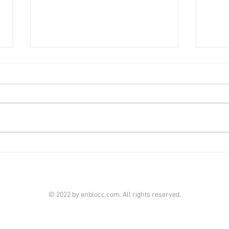
佐敦廟街全幢1.08億放售可改
銅鑼
裝學宿 [香港經濟日報] 2026-
價約1
08-06
08-0
中原（工商舖）寫字樓部高級資深
全幢
分區營業董事陳權威表示，獲委託
BIZ
放售佐敦廟街95至97號全幢，地
行招
盤面積約1,371平方呎，總樓面面
新買
積約8,212平方呎，意向價約1.08
年前
億元，呎價約1.31萬元。 陳氏補
銅鑼
充，是次放售物業樓高6層，1樓
大廈B
至6樓為住宅（不設4樓），每層
招標
© 2022 by enblocc.com. All rights reserved.
各設2個單位，合共提供約35個房
目獲
間，室內設有共居式內置洗手間單
佳，最
位。地下為商舖，除一個面積約
AUR