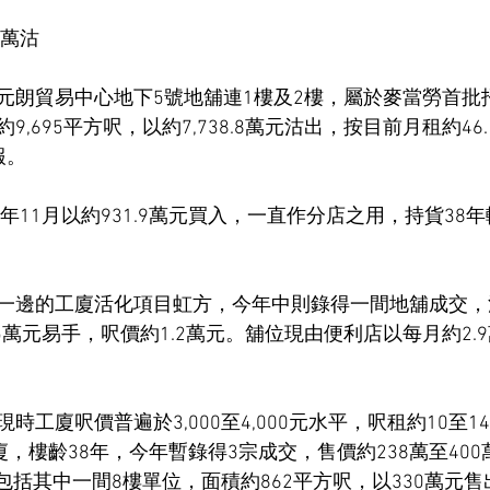
8萬沽
元朗貿易中心地下5號地舖連1樓及2樓，屬於麥當勞首批
,695平方呎，以約7,738.8萬元沽出，按目前月租約46
報。
7年11月以約931.9萬元買入，一直作分店之用，持貨38
一邊的工廈活化項目虹方，今年中則錄得一間地舖成交，
15萬元易手，呎價約1.2萬元。舖位現由便利店以每月約2.
時工廈呎價普遍於3,000至4,000元水平，呎租約10至
廈，樓齡38年，今年暫錄得3宗成交，售價約238萬至40
5元，包括其中一間8樓單位，面積約862平方呎，以330萬元