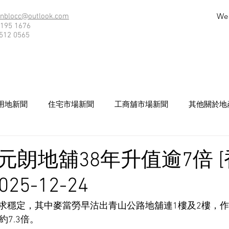
We
nblocc@outlook.com
195 1676
512 0565
用地新聞
住宅市場新聞
工商舖市場新聞
其他關於地
元朗地舖38年升值逾7倍 
25-12-24
穩定，其中麥當勞早沽出青山公路地舖連1樓及2樓，作價約7
約7.3倍。