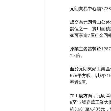
元朗貿易中心舖773
成交為元朗青山公路
舖位之一，實用面積約9
家可享逾7厘租金回
原業主麥當勞於198
7.3倍。
至於元朗東頭工業區
596平方呎，以約7
率近5厘。
在工廈方面，元朗區現
8至12號嘉華工業大
約3,601至4,43