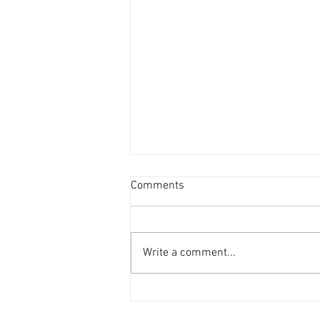
流浮山環評公布當局：避開重
Comments
要生態系統 [香港經濟日報]
2026-08-06
定位為北都版數碼港的流浮山發展
公布環評項目簡介，範圍內有2.1
Write a comment...
公頃紅樹林屬於全港唯一平滑耳螺
棲息地，當局指盡量避開生境地滋
擾，審查與海岸公園相鄰的緩衝
區，確保納入海岸公園等。 根據