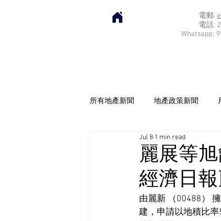
電郵:
e
電話: 2
Whatsapp: 9
所有地產新聞
地產政策新聞
Jul 8
1 min read
麗展等旭
經濟日報] 2
由麗新 （00488
建，申請以地積比率5