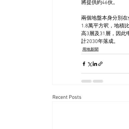
將提供約46伙。
兩個地盤本身分別在
1.8萬平方呎，地
高3層及31層，因此
計2030年落成。
用地新聞
Recent Posts