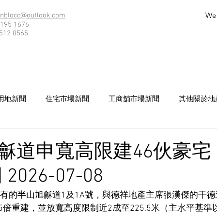
We
nblocc@outlook.com
195 1676
512 0565
用地新聞
住宅市場新聞
工商舖市場新聞
其他關於地
龢道申寬高限建46伙豪宅 
026-07-08
） 擁有的半山旭龢道1及1A號，與德祥地產主席張漢傑的干德
倍重建，並放寬高度限制近2成至225.5米（主水平基準