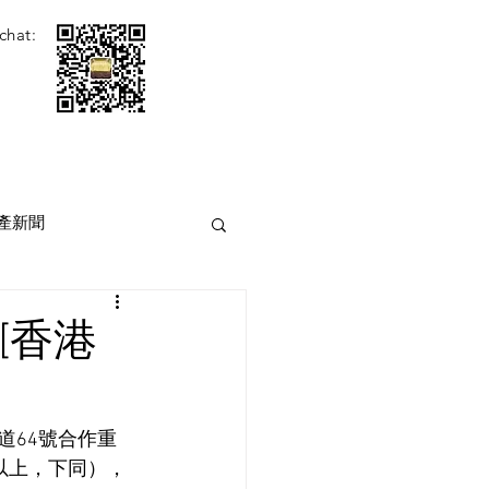
chat:
產新聞
[香港
道64號合作重
以上，下同），