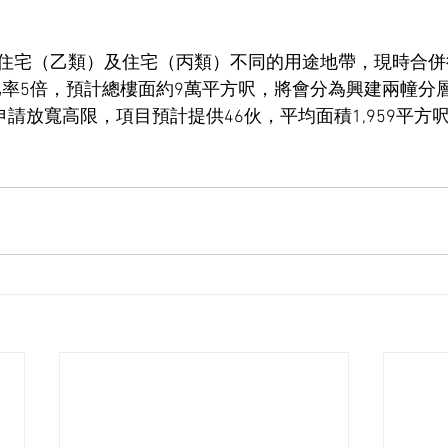
住宅（乙類）及住宅（丙類）不同的用途地帶，現時合併
積比率5倍，預計總樓面約9萬平方呎，將會分為興建兩幢分
申請放寬高限，項目預計提供46伙，平均面積1,959平方