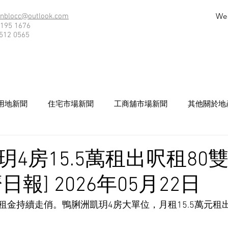
We
nblocc@outlook.com
195 1676
512 0565
用地新聞
住宅市場新聞
工商舖市場新聞
其他關於地
4房15.5萬租出呎租80
日報] 2026年05月22日
租金持續走俏。鴨脷洲凱玥4房大單位，月租15.5萬元租