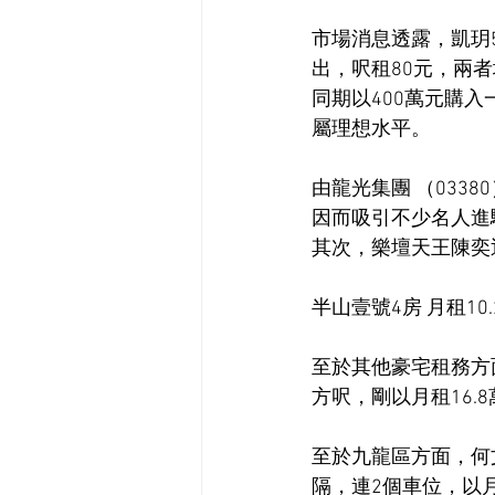
市場消息透露，凱玥5
出，呎租80元，兩者
同期以400萬元購入
屬理想水平。
由龍光集團 （033
因而吸引不少名人進
其次，樂壇天王陳奕
半山壹號4房 月租10.
至於其他豪宅租務方
方呎，剛以月租16.
至於九龍區方面，何文
隔，連2個車位，以月租