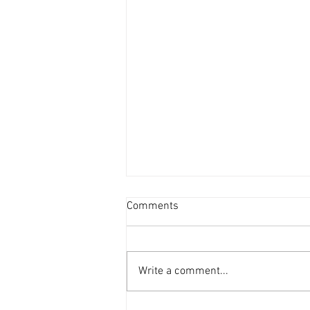
新盤平均面積見回升 [香港經
Comments
濟日報] 2026-08-06
港府正編制首份五年規劃，早前本
報社論就提到房屋部分，五年規劃
Write a comment...
的房屋指標不應只停留於「興建多
少個單位」的數量層面，而應涵蓋