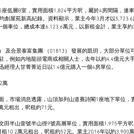
座低層B室，實用面積1,824平方呎，屬於4房間隔，連車位
均創屋苑新高紀錄。資料顯示，業主今年3月才以5,723.
一個車位，總成本達6,123.6萬元，以新租金計，業主享
80） 及合景泰富集團 （01813） 發展的凱玥，大部分單
駐，例如內地龍頭電商或相關人士，去年以約4.4億元大
迅經理人甘菁菁近日以1.4億元購入一個4房單位。
2萬
面，市場消息透露，山頂加列山道賽詩閣1座地下單位，實用
8萬元租出，呎租約71元。
田半山壹號半山徑9號高層單位，實用面積1,975平方呎
10.2萬元租出，呎租約52元。業主2016年以約3,90