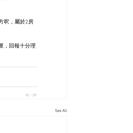
方呎，屬於2房
6厘，回報十分理
See All