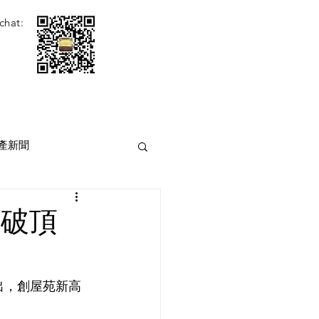
chat:
產新聞
雙破頂
出，創屋苑新高