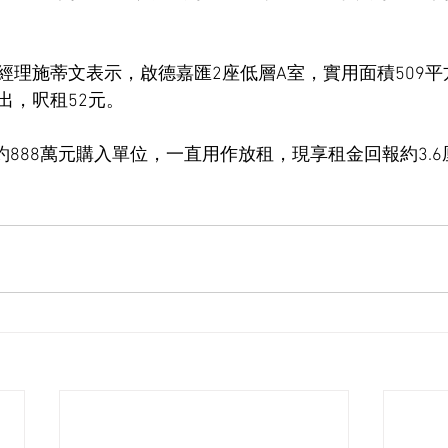
經理施蒂文表示，啟德嘉匯2座低層A室，實用面積509平
租出，呎租52元。
以約888萬元購入單位，一直用作放租，現享租金回報約3.