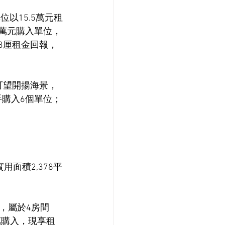
以15.5萬元租
6萬元購入單位，
約3厘租金回報，
位可望開揚海景，
手購入6個單位；
面積2,378平
，屬於4房間
0萬購入，現享租