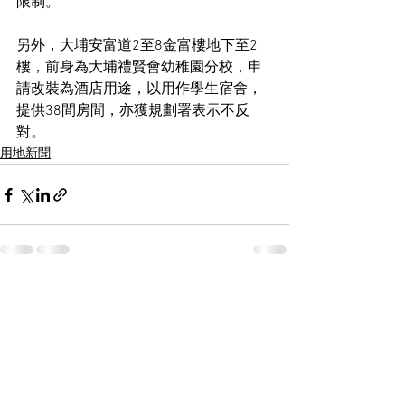
限制。
另外，大埔安富道2至8金富樓地下至2
樓，前身為大埔禮賢會幼稚園分校，申
請改裝為酒店用途，以用作學生宿舍，
提供38間房間，亦獲規劃署表示不反
對。
用地新聞
See All
Recent Posts