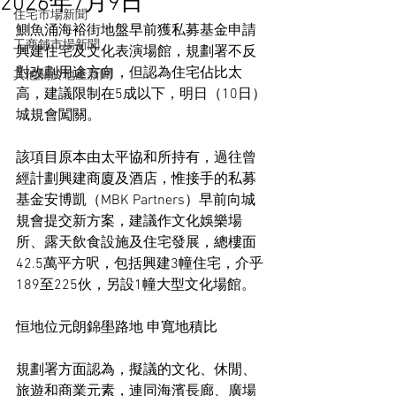
2026年7月9日
住宅市場新聞
鰂魚涌海裕街地盤早前獲私募基金申請
工商舖市場新聞
興建住宅及文化表演場館，規劃署不反
對改劃用途方向，但認為住宅佔比太
其他關於地產新聞
高，建議限制在5成以下，明日（10日）
城規會闖關。
該項目原本由太平協和所持有，過往曾
經計劃興建商廈及酒店，惟接手的私募
基金安博凱（MBK Partners）早前向城
規會提交新方案，建議作文化娛樂場
所、露天飲食設施及住宅發展，總樓面
42.5萬平方呎，包括興建3幢住宅，介乎
189至225伙，另設1幢大型文化場館。
恒地位元朗錦壆路地 申寬地積比
規劃署方面認為，擬議的文化、休閒、
旅遊和商業元素，連同海濱長廊、廣場