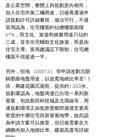
及公眾空間，整體上與規劃意向相符，
加入住宅作第二欄用途，日後再透過申
請規劃許可詳細審視，做法可行，不過
當局認為，住宅樓面約佔總樓面面積
67%，而文化、旅遊和娛樂用途只佔約
三成，並非住宅輔助文化旅遊，而是由
住宅主導。當局建議設下限制，住宅總
樓面不得超過一半。
另外，恒地 （00012） 等申請改劃元朗
錦壆路地盤用途，以放寬地積比率至1.5
倍，興建花園式屋苑，提供約1,303伙。
規劃署認為，地盤周邊已出現一系列新
發展，包括新田科技城及北環線等，周
邊規劃環境正由低密度鄉郊過渡至更高
密度的中層住宅與新發展地帶，故此認
為申請方案可以接受，但日後需要在大
綱圖內加入地積比率、建築高度等詳細