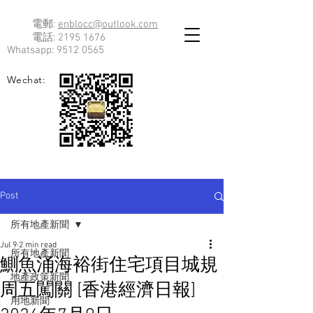
電郵:
enblocc@outlook.com
電話:
2195 1676
Whatsapp:
9512 0565
Wechat:
Post
所有地產新聞
Jul 9
2 min read
所有地產新聞
鰂魚涌海裕街住宅項目城規
地產政策新聞
周五闖關 [香港經濟日報]
用地新聞