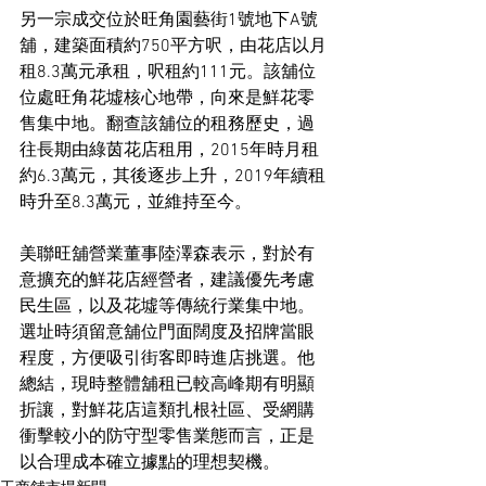
另一宗成交位於旺角園藝街1號地下A號
舖，建築面積約750平方呎，由花店以月
租8.3萬元承租，呎租約111元。該舖位
位處旺角花墟核心地帶，向來是鮮花零
售集中地。翻查該舖位的租務歷史，過
往長期由綠茵花店租用，2015年時月租
約6.3萬元，其後逐步上升，2019年續租
時升至8.3萬元，並維持至今。
美聯旺舖營業董事陸澤森表示，對於有
意擴充的鮮花店經營者，建議優先考慮
民生區，以及花墟等傳統行業集中地。
選址時須留意舖位門面闊度及招牌當眼
程度，方便吸引街客即時進店挑選。他
總結，現時整體舖租已較高峰期有明顯
折讓，對鮮花店這類扎根社區、受網購
衝擊較小的防守型零售業態而言，正是
以合理成本確立據點的理想契機。