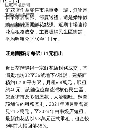
04-14
住宅市場新聞
鮮花店作為零售市場重要一環，無論是
工商舖市場新聞
日常家居裝飾、節慶送禮，還是婚嫁儀
式，都離不開鮮花點綴。近期市場連錄
其他關於地產新聞
花店租務成交，主要吸納民生區街舖，
平均呎租介乎40至111元。
旺角園藝街 每呎111元租出
近日荃灣錄得一宗鮮花店租務成交，荃
灣鱟地坊32至36號地下A號舖，建築面
積約1,700平方呎，月租6.8萬元，呎租
約40元。該舖位位處荃灣核心民生區，
鄰近街市及多個屋苑，人流暢旺。翻查
該舖位的租務歷史，2021年時月租曾高
見21.3萬元，至2024年由串燒店短租，
最新由花店以6.8萬元正式承租，租金較
5年前大幅回落68%。