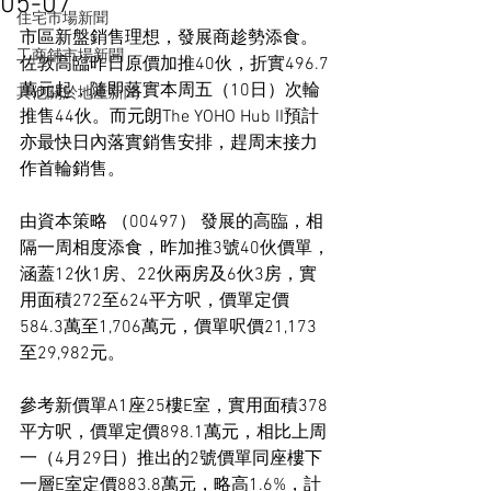
05-07
住宅市場新聞
市區新盤銷售理想，發展商趁勢添食。
工商舖市場新聞
佐敦高臨昨日原價加推40伙，折實496.7
萬元起，隨即落實本周五（10日）次輪
其他關於地產新聞
推售44伙。而元朗The YOHO Hub II預計
亦最快日內落實銷售安排，趕周末接力
作首輪銷售。
由資本策略 （00497） 發展的高臨，相
隔一周相度添食，昨加推3號40伙價單，
涵蓋12伙1房、22伙兩房及6伙3房，實
用面積272至624平方呎，價單定價
584.3萬至1,706萬元，價單呎價21,173
至29,982元。
參考新價單A1座25樓E室，實用面積378
平方呎，價單定價898.1萬元，相比上周
一（4月29日）推出的2號價單同座樓下
一層E室定價883.8萬元，略高1.6%，計