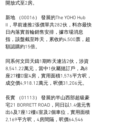
開放式至2房。
新地 （00016） 發展的The YOHO Hub 
II，早前連推2張價單共282伙，料亦最快
日內落實首輪銷售安排，據市場消息
指，該盤截至昨天，累收約4,500票，超
額認購約15倍。
同系何文田天鑄1期昨天連沽2伙，涉資
8,541.22萬元，當中1伙屬撻訂戶，為8
座27樓D室4房，實用面積1,576平方呎，
成交價4,918.12萬元，呎價31,206元。
長實 （01113） 發展的半山西部超級豪
宅21 BORRETT ROAD，同日以1.4億元售
出6及7座12樓6室及2個車位，實用面積
2,169平方呎，4房間隔，呎價64,546
元。