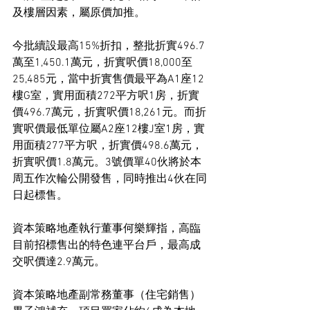
及樓層因素，屬原價加推。
今批續設最高15%折扣，整批折實496.7
萬至1,450.1萬元，折實呎價18,000至
25,485元，當中折實售價最平為A1座12
樓G室，實用面積272平方呎1房，折實
價496.7萬元，折實呎價18,261元。而折
實呎價最低單位屬A2座12樓J室1房，實
用面積277平方呎，折實價498.6萬元，
折實呎價1.8萬元。3號價單40伙將於本
周五作次輪公開發售，同時推出4伙在同
日起標售。
資本策略地產執行董事何樂輝指，高臨
目前招標售出的特色連平台戶，最高成
交呎價達2.9萬元。
資本策略地產副常務董事（住宅銷售）