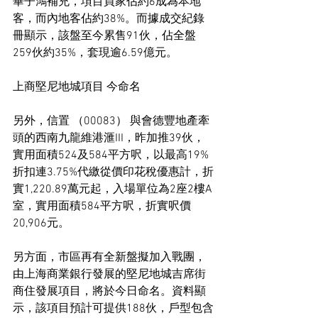
畢子鴻補充，項目買家佔約6成為本地
客，而內地客佔約38%。而據成交紀錄
冊顯示，該盤至今累售91伙，佔全盤
259伙約35%，套現逾6.59億元。
上商堅尼地城項目 今命名
另外，信置 （00083） 與會德豐地產牽
頭的西南九龍維港滙III，昨加推39伙，
實用面積524及584平方呎，以最高19%
折扣連3.75%代繳從價印花稅優惠計，折
實1,220.89萬元起，入場單位為2座2樓A
室，實用面積584平方呎，折實呎價
20,906元。
另方面，市區再有全新盤擬加入戰團，
由上海商業銀行發展的堅尼地城吉席街
商住發展項目，將於今日命名。資料顯
示，該項目預計可提供188伙，戶型包含