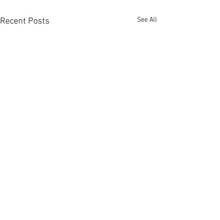
See All
Recent Posts
火炭星凱‧堤岸高層開揚景
白石角海鑽‧天
[香港經濟日報] 2026-08-
4房 [香港經濟日報]
10
08-10