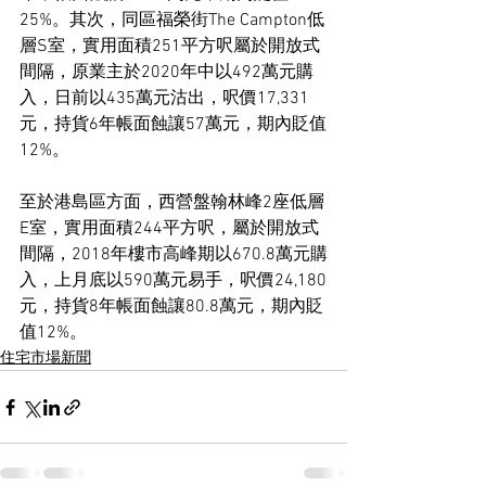
25%。其次，同區福榮街The Campton低
層S室，實用面積251平方呎屬於開放式
間隔，原業主於2020年中以492萬元購
入，日前以435萬元沽出，呎價17,331
元，持貨6年帳面蝕讓57萬元，期內貶值
12%。
至於港島區方面，西營盤翰林峰2座低層
E室，實用面積244平方呎，屬於開放式
間隔，2018年樓市高峰期以670.8萬元購
入，上月底以590萬元易手，呎價24,180
元，持貨8年帳面蝕讓80.8萬元，期內貶
值12%。
住宅市場新聞