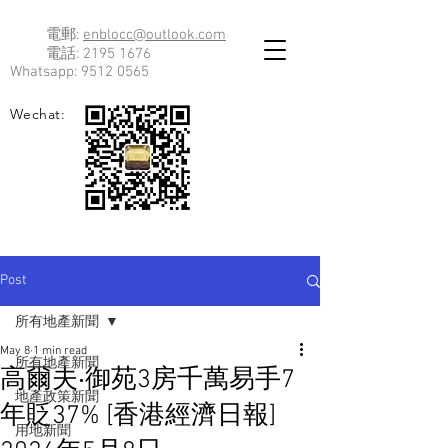
電郵:
enblocc@outlook.com
電話:
2195 1676
Whatsapp:
9512 0565
Wechat:
Post
所有地產新聞
May 8
1 min read
所有地產新聞
高爾夫‧御苑3房千萬易手7
地產政策新聞
年貶37% [香港經濟日報]
用地新聞