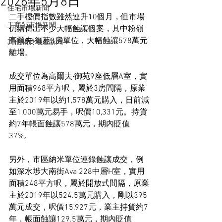
2026年5月8日
住宅市場新聞
二手樓價指數雖然連升10個月，但市場
工商舖市場新聞
仍續傳出不少大幅蝕讓個案，其中粉嶺
高爾夫‧御苑3房單位，大幅蝕讓578萬元
其他關於地產新聞
離場。
成交單位為高爾夫‧御苑9座低層A室，實
用面積968平方呎，屬於3房間隔，原業
主於2019年以約1,578萬元購入，日前減
至1,000萬元易手，呎價10,331元。持貨
約7年帳面蝕讓578萬元，期內貶值
37%。
另外，市區納米單位連錄蝕讓成交，例
如深水埗大南街Ava 228中層H室，實用
面積248平方呎，屬於開放式間隔，原業
主於2019年以524.5萬元購入，剛以395
萬元成交，呎價15,927元，業主持貨約7
年，帳面蝕讓129.5萬元，期內貶值