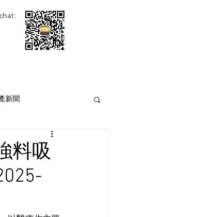
chat:
產新聞
強料吸
25-