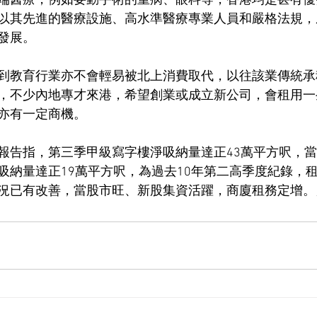
端醫療，例如要動手術的重病、眼科等，香港均是甚有優
以其先進的醫療設施、高水準醫療專業人員和嚴格法規，
發展。
到教育行業亦不會輕易被北上消費取代，以往該業傳統承
，不少內地專才來港，希望創業或成立新公司，會租用一
亦有一定商機。
報告指，第三季甲級寫字樓淨吸納量達正43萬平方呎，當
吸納量達正19萬平方呎，為過去10年第二高季度紀錄，
況已有改善，當股市旺、新股集資活躍，商廈租務定增。