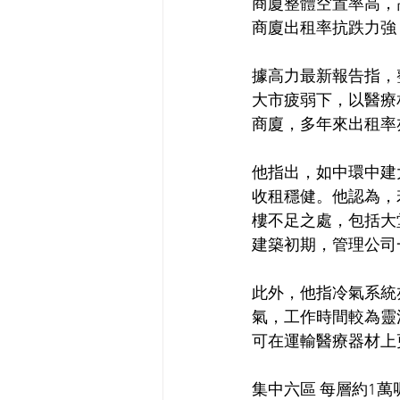
商廈整體空置率高，
商廈出租率抗跌力強
據高力最新報告指，整
大市疲弱下，以醫療
商廈，多年來出租率
他指出，如中環中建
收租穩健。他認為，
樓不足之處，包括大
建築初期，管理公司
此外，他指冷氣系統
氣，工作時間較為靈
可在運輸醫療器材上
集中六區 每層約1萬