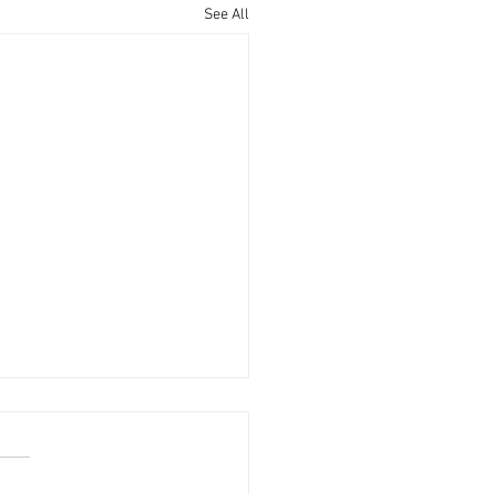
See All
轉旺港島全幢物業紛易手
經濟日報] 2026-08-07
整體投資氣氛理想，而港島區