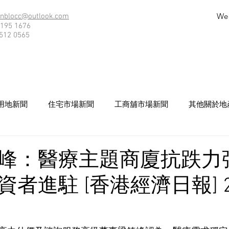
We
nblocc@outlook.com
195 1676
512 0565
用地新聞
住宅市場新聞
工商舖市場新聞
其他關於地
峰：醫療主題商廈抗跌力
者進駐 [香港經濟日報] 20