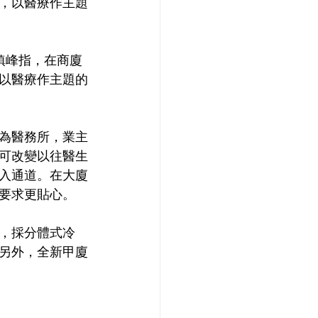
，以醫療作主題
鎮峰指，在商廈
以醫療作主題的
為醫務所，業主
可改變以往醫生
入通道。在大廈
要求更貼心。
，採分體式冷
另外，全新甲廈