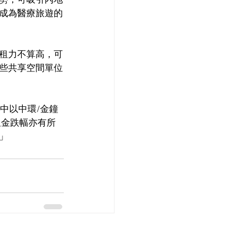
勢，可吸引內地
成為醫療旅遊的
租力不算高，可
些共享空間單位
中以中環/金鐘
租金跌幅亦有所
」