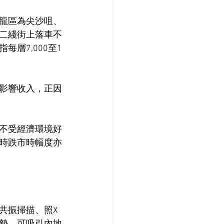
龍區為尖沙咀、
二綫街上落車不
層7,000至1
影響收入，正因
業不受經濟環境好
時跌市時幅度亦
共振掃描、照X