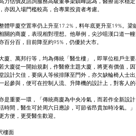
高力估價及諮詢服務高級董事梁鎮峰認為，醫療需求穩定
，亦因入場門檻較高，合專業投資者考慮。
體甲廈空置率仍上升至17.2%，料年底更升至19%。梁
相關的商廈，表現相對理想。他舉例，尖沙咀漢口道一幢
亦百分百，目前降至約95%，仍優於大市。
大廈、萬邦行等，均為傳統「醫生樓」，即單位租戶主要
若大廈從一開始規劃，作醫療主題大廈，將更有價值，因
堂設計欠佳，要病人等候排隊至門外，亦欠缺輪椅人士出
一起參與，便可在控制人流、升降機的設計上，對客人的
亦是重要一環，「傳統商廈為中央冷氣，而若作全新設計
活時間，醫生可於周六日應診，可節省昂貴加時冷氣。」
更方便，更受醫生歡迎。
呎樓面