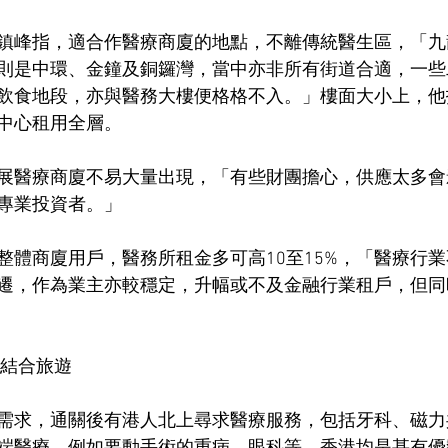
鎮峰指，適合作醫療商廈的地點，不離傳統醫生區，「九
則是中環、金鐘及銅鑼灣，當中亦非所有街道合適，一些
飲食地段，亦與醫務大樓便格格不入。」樓面大小上，他指每
中心租用全層。
展醫療商廈不易大量出現，「有些財團擔心，供應太多會
專業投資者。」
整體商廈用戶，醫務所租金多可高10至15%，「醫療行
遷，作為業主亦較穩定，升幅或不及金融行業租戶，但同
 結合旅遊
需求，通關後有港人北上尋求醫療服務，包括牙科、磁力