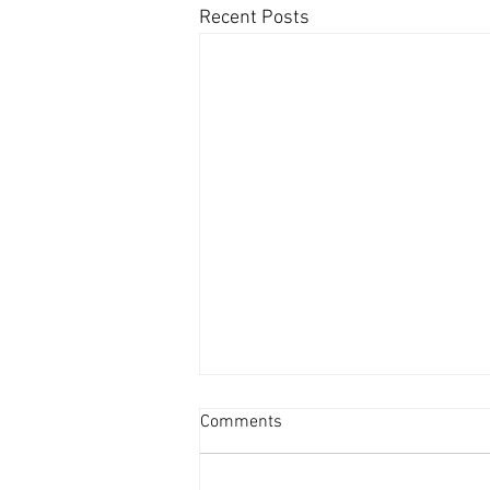
Recent Posts
資產重估派Vs防守現金流派
Comments
[香港經濟日報] 2026-08-07
2026年第二季的大額物業投資市