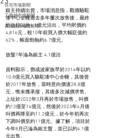
23
住宅市場新聞
銀主持續出貨，市場消息指，觀塘駱駝
工商舖市場新聞
漆中心全幢過去多年屢次放售後，最終
於近日以約4.1億元沽出，平均呎價約
其他關於地產新聞
4,816元，較10年前買入價大幅貶值約
62%，帳面勁蝕約6.7億元。
放盤7年淪為銀主 4.1億沽
資料顯示，鄧成波家族早於2014年以約
10.8億元買入駱駝漆中心全幢，其後曾
於2017年放售，當時意向價達28.8億
元，惟未獲承接，其後多次減價求售。
上址於2022年3月再於市場放售，叫價
約13億至14億元，然後於2023年4月後
叫價再降至約11.2億元，於今年初再次
下調叫價至約11億元。據了解，項目於
今年8月已淪為銀主盤，並已以約4.1億
元出售。