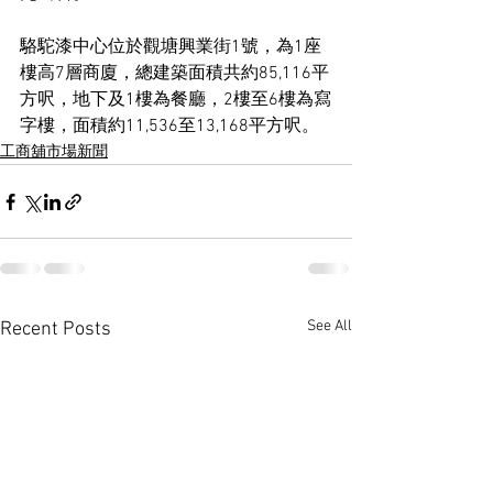
駱駝漆中心位於觀塘興業街1號，為1座
樓高7層商廈，總建築面積共約85,116平
方呎，地下及1樓為餐廳，2樓至6樓為寫
字樓，面積約11,536至13,168平方呎。
工商舖市場新聞
See All
Recent Posts