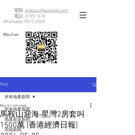
電郵:
enblocc@outlook.com
電話:
2195 1676
Whatsapp:
9512 0565
Wechat:
Post
所有地產新聞
May 5
1 min read
所有地產新聞
馬鞍山迎海‧星灣2房套叫
地產政策新聞
1500萬 [香港經濟日報]
用地新聞