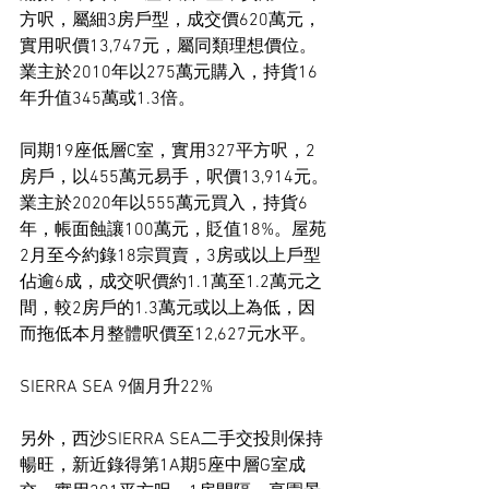
方呎，屬細3房戶型，成交價620萬元，
實用呎價13,747元，屬同類理想價位。
業主於2010年以275萬元購入，持貨16
年升值345萬或1.3倍。
同期19座低層C室，實用327平方呎，2
房戶，以455萬元易手，呎價13,914元。
業主於2020年以555萬元買入，持貨6
年，帳面蝕讓100萬元，貶值18%。屋苑
2月至今約錄18宗買賣，3房或以上戶型
佔逾6成，成交呎價約1.1萬至1.2萬元之
間，較2房戶的1.3萬元或以上為低，因
而拖低本月整體呎價至12,627元水平。
SIERRA SEA 9個月升22%
另外，西沙SIERRA SEA二手交投則保持
暢旺，新近錄得第1A期5座中層G室成