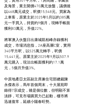
交，實用301平方呎，1房間隔，享園景
及海景，業主開價470萬元放盤，議價後
以468萬元成交，呎價15,548元。買家為
上車客，原業主於2025年5月以約385萬
元一手買入，持貨約9個月，現轉手帳面
獲利83萬元，升值22%。
將軍澳入伙盤日出康城凱柏峰亦錄獲利
成交，市場消息指，2A座高層C室，實用
340平方呎，以525萬元轉手，呎價
15,441元。原業主於2025年9月以507.9
萬元購入，現沽出帳面獲利約17.1萬
元，5個月升值3%。
中原地產亞太區副主席兼住宅部總裁陳
永傑表示，馬年首個周末，十大屋苑即
錄得7宗成交，雖是個位數，但明顯不算
淡靜，可見市場購買力已起動，樓市將
迅速復常，延續小陽春旺勢。