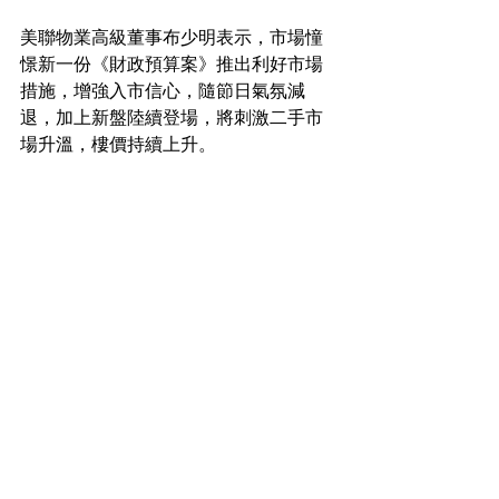
美聯物業高級董事布少明表示，市場憧
憬新一份《財政預算案》推出利好市場
措施，增強入市信心，隨節日氣氛減
退，加上新盤陸續登場，將刺激二手市
場升溫，樓價持續上升。
住宅市場新聞
See All
Recent Posts