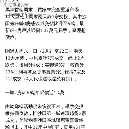
02-23
住宅市場新聞
馬年首個周末，買家未完全重返市場，
工商舖市場新聞
10大屋苑上周末兩天錄7宗交投。其中沙
田第一城3房或以成交佔比升至6成，最
其他關於地產新聞
新細3房戶以呎價1.37萬元易手，屬理想
價位。
剛過去周六、日（2月21至22日）兩天
10大屋苑，中原累計7宗成交，終止2周
跌勢，按周升4成；美聯錄8宗，較前升
33%；利嘉閣及香港置業分別錄得7宗及
2宗成交（4大代理選取屋苑有別）。
一城2房455萬沽 呎價近1.4萬
由於睇樓活動仍未恢復正常，導致交投
維持個位數，惟沙田第一城連環錄得3宗
成交，美聯物業沙田區域聯席董事黃錦
瀚指出，其中32座中層F室，實用451平