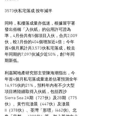
3573伙私宅落成 按年減半
同時，私樓落成量亦低迷，根據屋宇署
發出俗稱「入伙紙」的佔用許可證為
準，4月份共有5個項目入伙，合共2,009
伙，較3月份的404個增加近4倍；今年
首4個月累計共3,573伙私宅落成，較去
年同期的7,097伙減少近50%，創7年同
期新低。
利嘉閣地產研究部主管陳海潮指出，今
年首4個月私宅落成量達差估署預測全年
16,975伙約21%，預料年內有不少大型
項目將陸續取得入伙紙，包括西沙
Sierra Sea 2A期（727伙）及2B期（775
伙）、黃竹坑滶晨（447伙）及滶晨
II（378伙）、荃灣「形瑨」(462伙)、北