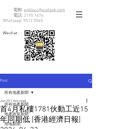
電郵:
enblocc@outlook.com
電話:
2195 1676
Whatsapp:
9512 0565
Wechat:
Post
所有地產新聞
Jun 23
1 min read
所有地產新聞
首4月私樓1781伙動工近15
地產政策新聞
年同期低 [香港經濟日報]
用地新聞