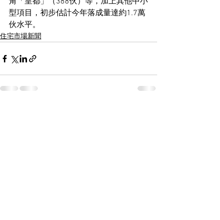
角「皇都」（388伙）等，加上其他中小
型項目，初步估計今年落成量達約1.7萬
伙水平。
住宅市場新聞
See All
Recent Posts