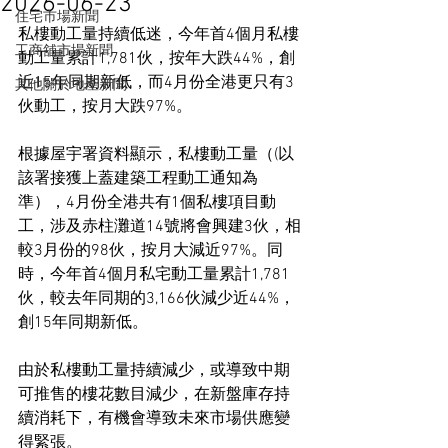
2026-06-23
住宅市場新聞
私樓動工量持續低迷，今年首4個月私樓
工商舖市場新聞
動工量累計1,781伙，按年大跌44%，創
近15年同期新低，而4月份全港更只有3
其他關於地產新聞
伙動工，按月大跌97%。
根據屋宇署資料顯示，私樓動工量（(以
該署接獲上蓋建築工程動工通知為
準），4月份全港共有1個私樓項目動
工，涉及赤柱灘道14號將會興建3伙，相
較3月份的98伙，按月大減近97%。同
時，今年首4個月私宅動工量累計1,781
伙，較去年同期的3,166伙減少近44%，
創15年同期新低。
由於私樓動工量持續減少，或導致中期
可推售的樓花數目減少，在新盤庫存持
續消耗下，有機會導致未來市場供應變
得緊張。