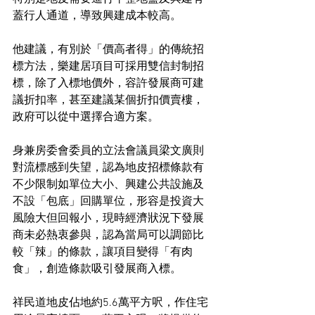
蓋行人通道，導致興建成本較高。
他建議，有別於「價高者得」的傳統招
標方法，樂建居項目可採用雙信封制招
標，除了入標地價外，容許發展商可建
議折扣率，甚至建議某個折扣價賣樓，
政府可以從中選擇合適方案。
身兼房委會委員的立法會議員梁文廣則
對流標感到失望，認為地皮招標條款有
不少限制如單位大小、興建公共設施及
不設「包底」回購單位，形容是投資大
風險大但回報小，現時經濟狀況下發展
商未必熱衷參與，認為當局可以調節比
較「辣」的條款，讓項目變得「有肉
食」，創造條款吸引發展商入標。
祥民道地皮佔地約5.6萬平方呎，作住宅