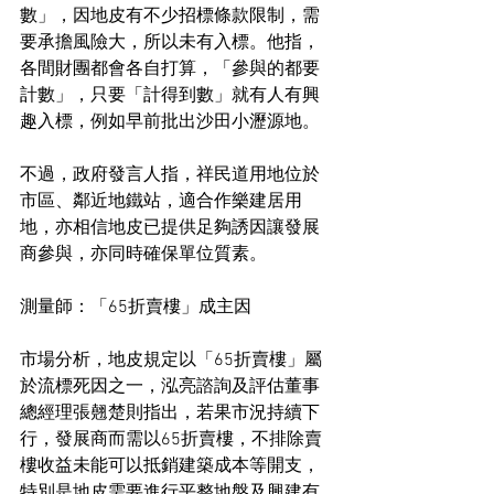
數」，因地皮有不少招標條款限制，需
要承擔風險大，所以未有入標。他指，
各間財團都會各自打算，「參與的都要
計數」，只要「計得到數」就有人有興
趣入標，例如早前批出沙田小瀝源地。
不過，政府發言人指，祥民道用地位於
市區、鄰近地鐵站，適合作樂建居用
地，亦相信地皮已提供足夠誘因讓發展
商參與，亦同時確保單位質素。
測量師：「65折賣樓」成主因
市場分析，地皮規定以「65折賣樓」屬
於流標死因之一，泓亮諮詢及評估董事
總經理張翹楚則指出，若果市況持續下
行，發展商而需以65折賣樓，不排除賣
樓收益未能可以抵銷建築成本等開支，
特別是地皮需要進行平整地盤及興建有