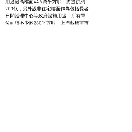
用途最高樓面44.9萬平方呎，將提供約
700伙，另外設非住宅樓面作為包括長者
日間護理中心等政府設施用途，所有單
位面積不少於280平方呎，上周截標前市
場估值介乎約6.1億至9億元，每呎樓面
地價約1,350至2,000元。
用地新聞
住宅市場新聞
See All
Recent Posts