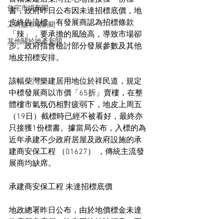
住宅市場新聞
書，政府昨日公布因未達招標底價，地
皮終告流標。有發展商認為招標條款
工商舖市場新聞
「辣」，要承擔的風險高，導致市場卻
其他關於地產新聞
步。政府指會檢討部分發展參數及其他
地皮招標安排。
該幅柴灣樂建居用地位於祥民道，規定
中標發展商以市價「65折」賣樓，在整
體樓市氣氛仍相對疲弱下，地皮上周五
（19日）截標時已經不被看好，最終亦
只接獲1份標書。據當局公布，入標的為
近年承建不少政府居屋及政府設施的承
建商安保工程 （01627） ，傳統主流發
展商均缺席。
承建商安保工程 未達招標底價
地政總署昨日公布，由於地價標金未達