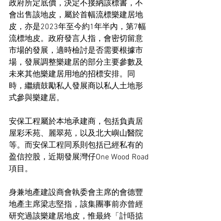
政府所定底價，決定不接納該標書，不
會出售該地皮，屬於首幅流標樂建居地
皮，亦是2023年至今約1年半內，第7幅
流標地皮。政府發言人指，會密切留意
市場的發展，適時檢討是否需要根據市
場，發展調整樂建居的部分主要參數及
未來其他樂建居用地的招標安排。同
時，繼續鼓勵私人發展商以私人土地形
式參與樂建居。
安保工程屬於本地承建商，包括負責居
屋彩禾苑、麗翠苑，以及北大嶼山醫院
等。而安保工程同系則包括已經私有的
盈信控股，近期發展灣仔One Wood Road
項目。
身兼地產建設商會執委會主席的會德豐
地產主席梁志堅指，該集團事前亦曾經
研究過該樂建居地皮，惟最終「計唔掂