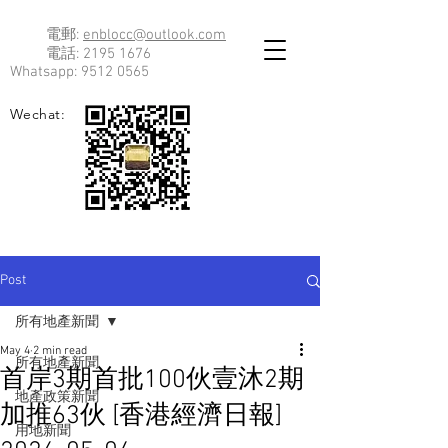
電郵:
enblocc@outlook.com
電話:
2195 1676
Whatsapp:
9512 0565
Wechat:
Post
所有地產新聞
May 4
2 min read
所有地產新聞
首岸3期首批100伙壹沐2期
地產政策新聞
加推63伙 [香港經濟日報]
用地新聞