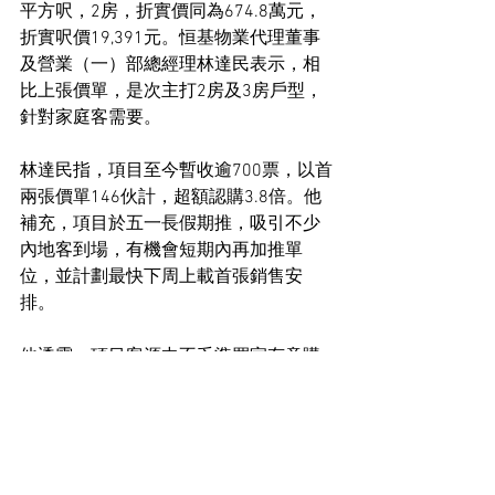
平方呎，2房，折實價同為674.8萬元，
折實呎價19,391元。恒基物業代理董事
及營業（一）部總經理林達民表示，相
比上張價單，是次主打2房及3房戶型，
針對家庭客需要。
林達民指，項目至今暫收逾700票，以首
兩張價單146伙計，超額認購3.8倍。他
補充，項目於五一長假期推，吸引不少
內地客到場，有機會短期內再加推單
位，並計劃最快下周上載首張銷售安
排。
他透露，項目客源中不乏準買家有意購
入多於1伙，更有考慮購買4至8伙，因此
計劃於首輪銷售設大手客組別。
住宅市場新聞