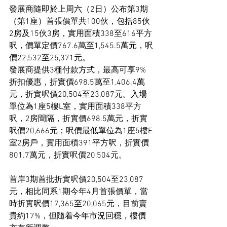
發展商隨即於上周六（2日）公布第3期
（第1座）首張價單共100伙，包括85伙
2房及15伙3房，實用面積338至616平方
呎，價單定價767.6萬至1,545.5萬元，呎
價22,532至25,371元。
發展商提供3種付款方式，最高可享9%
折扣優惠，折實價698.5萬至1,406.4萬
元，折實呎價20,504至23,087元。入場
單位為1座5樓L室，實用面積338平方
呎，2房間隔，折實價698.5萬元，折實
呎價20,666元；呎價最低單位為1座5樓E
室2房戶，實用面積391平方呎，折實價
801.7萬元，折實呎價20,504元。
首岸3期首批折實呎價20,504至23,087
元，相比同系1期今年4月首張價單，當
時折實呎價17,365至20,065元，目前賣
貴約17%，但隨着今年市況回穩，樓價