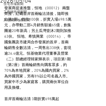
2026-05-04
住宅市場新聞
發展商提速推盤，恒地 （00012） 兩盤
工商舖市場新聞
齊推，紅磡首岸首兩輪沽清後，隨即推
出第3期，首批100伙，折實入場698.5萬
其他關於地產新聞
元，亦帶動二部4月銷售額逾65億，創集
團逾20年新高；另土瓜灣壹沐2期則加推
63伙。 恒地、希慎興業 （00014） 、帝
國集團及市建局合作發展的首岸，首兩
輪銷售全數沽清，一周售出338伙，套現
逾26.4億元。恒基物業代理董事及營業
（二）部總經理韓家輝表示，項目第1期
（第2座）首兩輪銷售向隅客眾多，約
70%為本地買家，20%為國內買家，2%
為外國買家，另有8%以公司名義入市。
買家中不少為家庭客，購買兩伙單位自
用及換樓。
首岸首兩輪沽清 3期折實698萬起