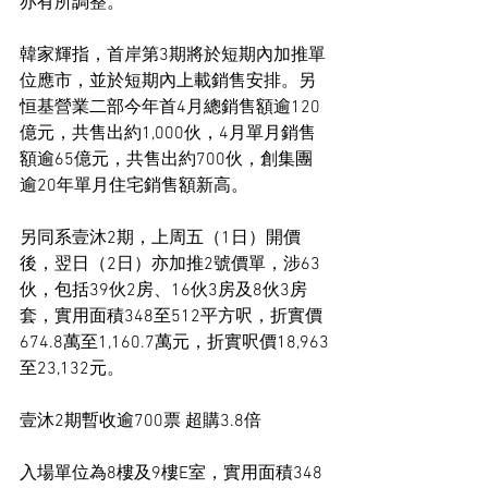
亦有所調整。
韓家輝指，首岸第3期將於短期內加推單
位應市，並於短期內上載銷售安排。另
恒基營業二部今年首4月總銷售額逾120
億元，共售出約1,000伙，4月單月銷售
額逾65億元，共售出約700伙，創集團
逾20年單月住宅銷售額新高。
另同系壹沐2期，上周五（1日）開價
後，翌日（2日）亦加推2號價單，涉63
伙，包括39伙2房、16伙3房及8伙3房
套，實用面積348至512平方呎，折實價
674.8萬至1,160.7萬元，折實呎價18,963
至23,132元。
壹沐2期暫收逾700票 超購3.8倍
入場單位為8樓及9樓E室，實用面積348