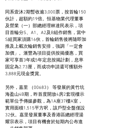
同系壹沐2期暫收逾3,000票，按首輪150
伙計，超額約19倍。恒基物業代理董事
及營業（一）部總經理林達民表示，項
目首輪分S、A1、A2及B組作銷售，當中
S組買家須購16伙，首輪銷售後將隨即加
推及上載次輪銷售安排，強調「一定會
加價」。滙豐為項目提供按揭優惠，買
家可享首3年或5年定息按揭計劃，息率
固定為2.73厘，而成功申請還可獲額外
3,888元現金獎賞。
另外，嘉里 （00683） 等發展的黃竹坑
海盈山4B期，昨首度開放4房2套現樓示
範單位予傳媒參觀，為1A座37樓A室，
實用面積1,515平方呎，該戶型全盤僅設
32伙。嘉里發展董事及香港區總經理湯
耀宗表示，項目有機會於短期內公布進