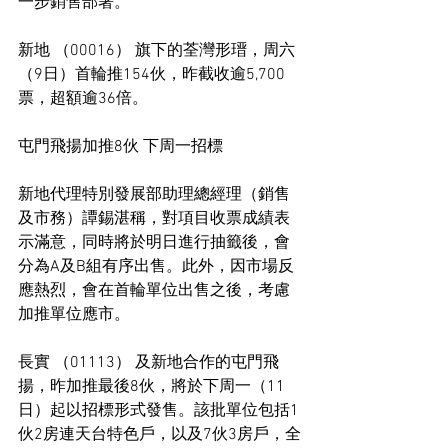
一步銷售部署。
新地 （00016） 旗下的荃灣形瑨，周六
（9日）首輪推154伙，昨截收逾5,700
票，超額逾36倍。
屯門飛揚加推8伙 下周一招標
新地代理特別發展部助理總經理（銷售
及市務）譚錫湛稱，對項目收票成績表
示滿意，同時將於明日進行抽籤後，會
分為A及B組有序出售。此外，因市場反
應熱烈，會在首輪單位出售之後，考慮
加推單位應市。
長實 （01113） 及新地合作的屯門飛
揚，昨加推最後8伙，將於下周一（11
日）起以招標形式發售。該批單位包括1
伙2房連天台特色戶，以及7伙3房戶，全