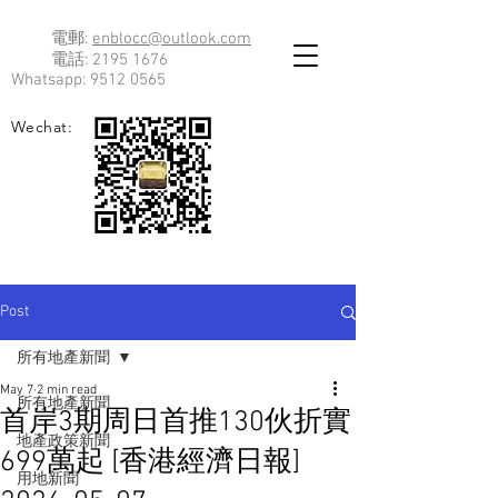
電郵:
enblocc@outlook.com
電話:
2195 1676
Whatsapp:
9512 0565
Wechat:
Post
所有地產新聞
May 7
2 min read
所有地產新聞
首岸3期周日首推130伙折實
地產政策新聞
699萬起 [香港經濟日報]
用地新聞