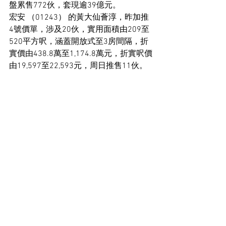
盤累售772伙，套現逾39億元。
宏安 （01243） 的黃大仙薈淳，昨加推
4號價單，涉及20伙，實用面積由209至
520平方呎，涵蓋開放式至3房間隔，折
實價由438.8萬至1,174.8萬元，折實呎價
由19,597至22,593元，周日推售11伙。
住宅市場新聞
See All
Recent Posts