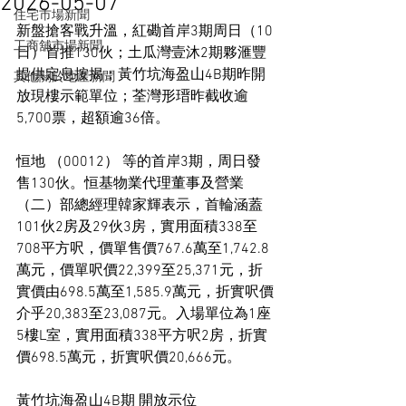
2026-05-07
住宅市場新聞
新盤搶客戰升溫，紅磡首岸3期周日（10
工商舖市場新聞
日）首推130伙；土瓜灣壹沐2期夥滙豐
提供定息按揭；黃竹坑海盈山4B期昨開
其他關於地產新聞
放現樓示範單位；荃灣形瑨昨截收逾
5,700票，超額逾36倍。
恒地 （00012） 等的首岸3期，周日發
售130伙。恒基物業代理董事及營業
（二）部總經理韓家輝表示，首輪涵蓋
101伙2房及29伙3房，實用面積338至
708平方呎，價單售價767.6萬至1,742.8
萬元，價單呎價22,399至25,371元，折
實價由698.5萬至1,585.9萬元，折實呎價
介乎20,383至23,087元。入場單位為1座
5樓L室，實用面積338平方呎2房，折實
價698.5萬元，折實呎價20,666元。
黃竹坑海盈山4B期 開放示位