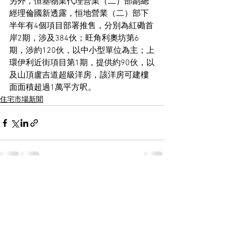
另外，恒基物業代理營業（二）部副總
經理倫國新透露，恒地營業（二）部下
半年有4個項目部署推售，分別為紅磡首
岸2期，涉及384伙；旺角利奧坊第6
期，涉約120伙，以中小型單位為主；上
環伊利近街項目第1期，提供約90伙，以
及山頂盧吉道超級洋房，該洋房可建樓
面面積超過1萬平方呎。
住宅市場新聞
See All
Recent Posts