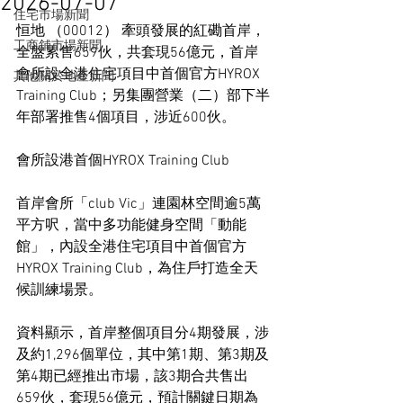
2026-07-07
住宅市場新聞
恒地 （00012） 牽頭發展的紅磡首岸，
工商舖市場新聞
全盤累售659伙，共套現56億元，首岸
會所設全港住宅項目中首個官方HYROX 
其他關於地產新聞
Training Club；另集團營業（二）部下半
年部署推售4個項目，涉近600伙。
會所設港首個HYROX Training Club
首岸會所「club Vic」連園林空間逾5萬
平方呎，當中多功能健身空間「動能
館」，內設全港住宅項目中首個官方
HYROX Training Club，為住戶打造全天
候訓練場景。
資料顯示，首岸整個項目分4期發展，涉
及約1,296個單位，其中第1期、第3期及
第4期已經推出市場，該3期合共售出
659伙，套現56億元，預計關鍵日期為