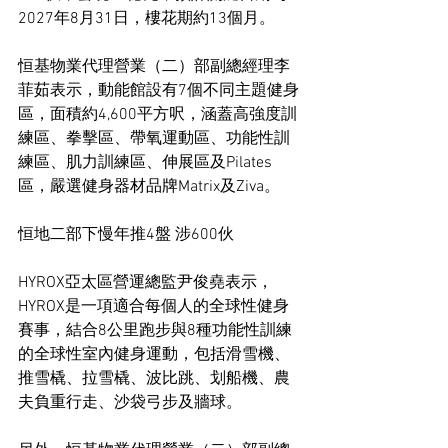
2027年8月31日，樓花期約13個月。
恒基物業代理營業（二）部副總經理李
菲茹表示，動能館設有7個不同主題健身
區，面積約4,600平方呎，涵蓋高強度訓
練區、拳擊區、帶氧運動區、功能性訓
練區、肌力訓練區、伸展區及Pilates
區，嚴選健身器材品牌Matrix及Ziva。
恒地二部下慢年推4盤 涉600伙
HYROX亞太區營運總監尹俊堯表示，
HYROX是一項適合每個人的全球性健身
賽事，結合8公里跑步與8種功能性訓練
的全球性室內健身運動，包括滑雪機、
推雪橇、拉雪橇、波比跳、划船機、農
夫負重行走、沙袋弓步及牆球。