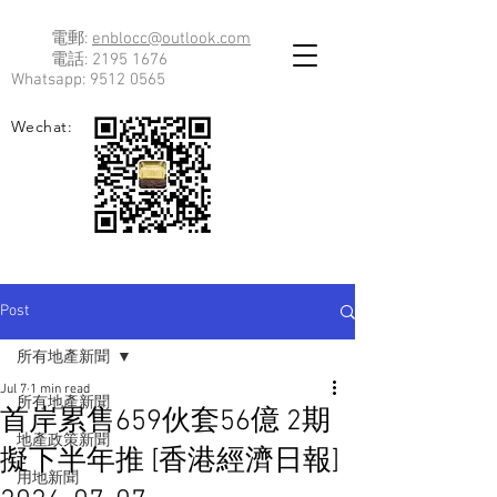
電郵:
enblocc@outlook.com
電話:
2195 1676
Whatsapp:
9512 0565
Wechat:
Post
所有地產新聞
Jul 7
1 min read
所有地產新聞
首岸累售659伙套56億 2期
地產政策新聞
擬下半年推 [香港經濟日報]
用地新聞