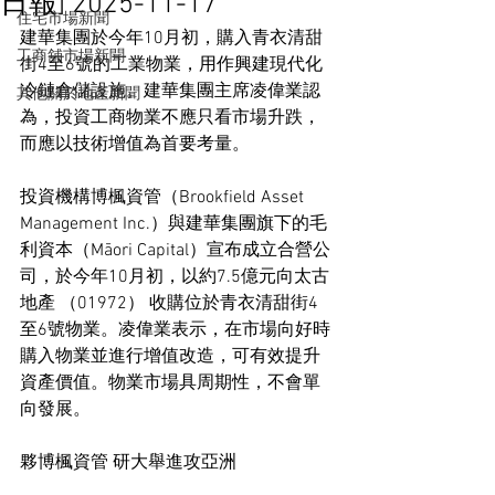
日報] 2025-11-17
住宅市場新聞
建華集團於今年10月初，購入青衣清甜
工商舖市場新聞
街4至6號的工業物業，用作興建現代化
冷鏈倉儲設施。建華集團主席凌偉業認
其他關於地產新聞
為，投資工商物業不應只看市場升跌，
而應以技術增值為首要考量。
投資機構博楓資管（Brookfield Asset 
Management Inc.）與建華集團旗下的毛
利資本（Māori Capital）宣布成立合營公
司，於今年10月初，以約7.5億元向太古
地產 （01972） 收購位於青衣清甜街4
至6號物業。凌偉業表示，在市場向好時
購入物業並進行增值改造，可有效提升
資產價值。物業市場具周期性，不會單
向發展。
夥博楓資管 研大舉進攻亞洲