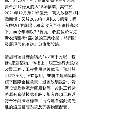
截至2023年4月，建華集團在三年內斥
資至少17億元購入18項物業。其中於
2021年12月斥2.85億元，買入啟德尚•珒
溋商場；又於2023年4月以6.5億元，購
入啟德1號商場，租金收入至今維持高水
平。而今年則以7.5億元，收購位於香港
青衣清甜街4至6號的工業物業，將用以
發展現代化冷鏈倉儲旗艦設施。
清甜街項目總面積約24.6萬平方呎，包
括4座建築物。他指出，現正進行大規模
改裝工程，工程費用達數億元，預計於
明年7至8月正式啟用。並將由建華集團
旗下團隊全權負責，涵蓋改裝設計、資
產投資及物流倉庫服務等。改裝工程需
將原有倉儲模式升級，加入多項工程以
符合冷鏈凍倉標準，而冷鏈倉儲配備先
進的溫度管理系統及完善物流配套。