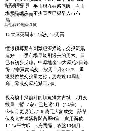
住宅市場新聞
加速推盤；二手市場亦有所回暖，有市
場意見認為，不少買家已提早入市布
工商舖市場新聞
局。
其他關於地產新聞
10大屋苑周末12成交 10周高
憧憬預算案有刺激經濟措施，交投氣氛
造好，二手市場早於剛過去的周六、日
已有初步反應。中原地產10大屋苑2日錄
得12宗買賣成交，按周上升33.3%，重
返雙位數交投量之餘，更創近10周新
高，零成交屋苑減至2個。
視為樓市探熱針的鰂魚涌太古城，2月交
投量（暫17宗）已超過1月（14宗），
今個月更現近2,000萬元大額成交，該單
位為太古城紫樺閣高層H室，實用面積
1,114平方呎，3房間隔，放盤10個月，