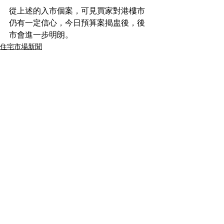
從上述的入市個案，可見買家對港樓市
仍有一定信心，今日預算案揭盅後，後
市會進一步明朗。
住宅市場新聞
See All
Recent Posts