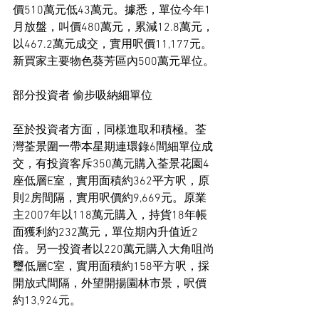
價510萬元低43萬元。據悉，單位今年1
月放盤，叫價480萬元，累減12.8萬元，
以467.2萬元成交，實用呎價11,177元。
新買家主要物色葵芳區內500萬元單位。
部分投資者 偷步吸納細單位
至於投資者方面，同樣進取和積極。荃
灣荃景圍一帶本星期連環錄6間細單位成
交，有投資客斥350萬元購入荃景花園4
座低層E室，實用面積約362平方呎，原
則2房間隔，實用呎價約9,669元。原業
主2007年以118萬元購入，持貨18年帳
面獲利約232萬元，單位期內升值近2
倍。另一投資者以220萬元購入大角咀尚
璽低層C室，實用面積約158平方呎，採
開放式間隔，外望開揚園林市景，呎價
約13,924元。