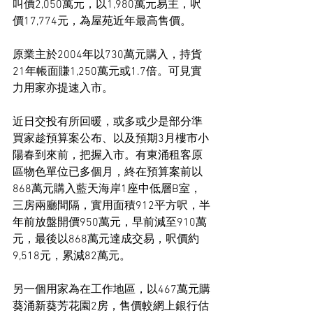
叫價2,050萬元，以1,980萬元易主，呎
價17,774元，為屋苑近年最高售價。
原業主於2004年以730萬元購入，持貨
21年帳面賺1,250萬元或1.7倍。可見實
力用家亦提速入市。
近日交投有所回暖，或多或少是部分準
買家趁預算案公布、以及預期3月樓市小
陽春到來前，把握入市。有東涌租客原
區物色單位已多個月，終在預算案前以
868萬元購入藍天海岸1座中低層B室，
三房兩廳間隔，實用面積912平方呎，半
年前放盤開價950萬元，早前減至910萬
元，最後以868萬元達成交易，呎價約
9,518元，累減82萬元。
另一個用家為在工作地區，以467萬元購
葵涌新葵芳花園2房，售價較網上銀行估