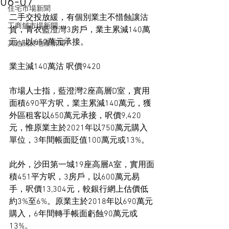
06-07
住宅市場新聞
二手交投放緩，有個別業主不惜蝕讓沽
工商舖市場新聞
貨，青衣藍澄灣3房戶，業主累減140萬
元，以650萬元承接。
其他關於地產新聞
業主減140萬沽 呎價9420
市場人士指，藍澄灣2座高層D室，實用
面積690平方呎，業主累減140萬元，獲
外區租客以650萬元承接，呎價9,420
元，惟原業主於2021年以750萬元購入
單位，3年間帳面貶值100萬元或13%。
此外，沙田第一城19座高層A室，實用面
積451平方呎，3房戶，以600萬元易
手，呎價13,304元，較銀行網上估價低
約3%至6%。原業主於2018年以690萬元
購入，6年間轉手帳面虧蝕90萬元或
13%。