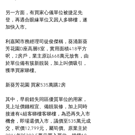
另一方面，有買家心儀單位被捷足先
登，再遇合眼緣單位又因人多睇樓，遂
加快入市。
利嘉閣市務經理司徒俊傑稱，葵涌新葵
芳花園D座高層8室，實用面積418平方
呎，2房戶，業主原以668萬元放售，由
於單位備有簇新靚裝，加上叫價吸引，
獲準買家睇樓。
新葵芳花園 買家535萬購2房
其中，早前錯失同區優質單位的用家，
見上址價錢相宜、備靚裝修，加上同時
接連有4組客睇樓客睇樓，為恐再失入市
機會，即場還價入市，議價至535萬元成
交，呎價12,799元，屬筍價。原業主於