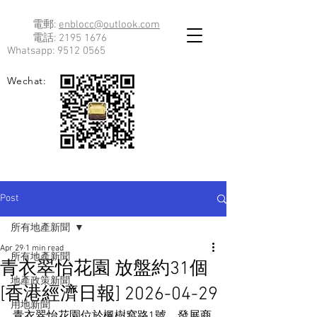
電郵:
enblocc@outlook.com
電話:
2195 1676
Whatsapp:
9512 0565
Wechat:
Post
所有地產新聞
Apr 29
1 min read
所有地產新聞
青衣翠怡花園 放盤約31個
地產政策新聞
[香港經濟日報] 2026-04-29
用地新聞
青衣翠怡花園位於楓樹窩路1號，發展商