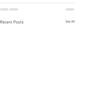
See All
Recent Posts
大埔上然享翠綠景營造悠
佐敦廟街95至9