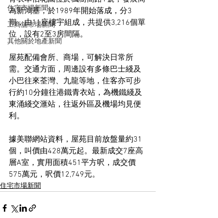
住宅市場新聞
為新鴻基，於1989年開始落成，分3
期，由11座樓宇組成，共提供3,216個單
工商舖市場新聞
位，設有2至3房間隔。
其他關於地產新聞
屋苑配備會所、商場，可解決日常所
需。交通方面，周邊設有多條巴士綫及
小巴往來荃灣、九龍等地，住客亦可步
行約10分鐘往港鐵青衣站，為機鐵綫及
東涌綫交滙站，往返外區及機場均見便
利。
據美聯網站資料，屋苑目前放盤量約31
個，叫價由428萬元起。最新成交7座高
層A室，實用面積451平方呎，成交價
575萬元，呎價12,749元。
住宅市場新聞