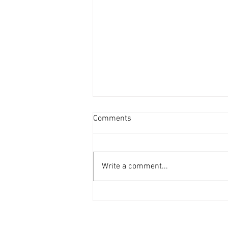
資產重估派Vs防守現金流派
Comments
[香港經濟日報] 2026-08-07
2026年第二季的大額物業投資市
場，正迎來近年少見的「雙軌定
Write a comment...
價」新局。 隨着高息環境逐漸被
市場消化，機構資金與實力買家對
資產的挑剔度顯著提升，但在交投
表現上卻展現出極其清晰的分流：
一邊是具備強勁現金流、營運模式