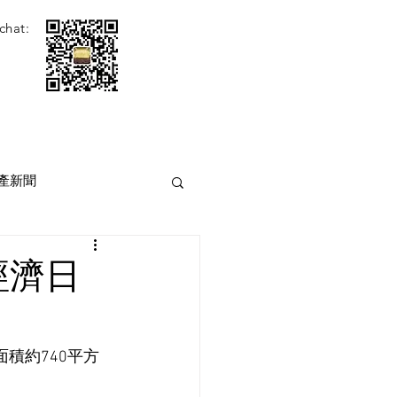
chat:
產新聞
經濟日
積約740平方