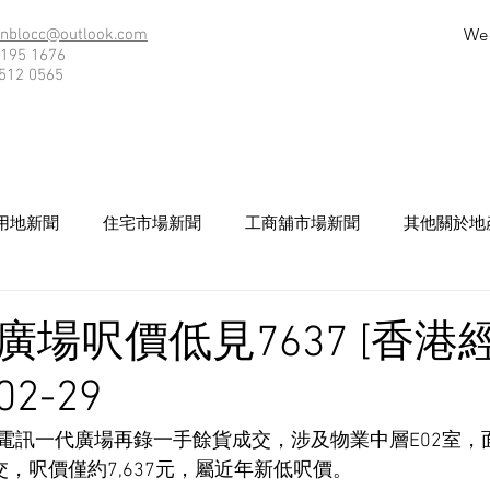
We
nblocc@outlook.com
195 1676
512 0565
用地新聞
住宅市場新聞
工商舖市場新聞
其他關於地
廣場呎價低見7637 [香港
02-29
電訊一代廣場再錄一手餘貨成交，涉及物業中層E02室，面
交，呎價僅約7,637元，屬近年新低呎價。