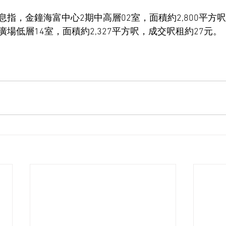
指，金鐘海富中心2期中高層02室，面積約2,800平方呎
場低層14室，面積約2,327平方呎，成交呎租約27元。