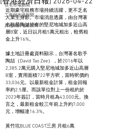
[香港經濟日報] 2026-04-22
住宅市場新聞
近期豪宅租務市場持續活躍，更不乏名
工商舖市場新聞
人業主身影。市場消息透露，由台灣著
名歌星陶喆持有的堅尼地城加多近山高
其他關於地產新聞
層B室，近日以月租5萬元租出，較舊租
金上升16%。
據土地註冊處資料顯示，台灣著名歌手
陶喆（David Tao Zee），於2016年以
2,385.2萬元購入堅尼地城加多近山高層
B室，實用面積722平方呎，當時呎價約
33,036元。以最新租金計算，租金回報
率約2.5厘。而該單位對上一份租約於
2023年簽訂，當時月租為43,000元。換
言之，最新租金較三年前上升約7,000
元，增幅達16.3%。
黃竹坑BLUE COAST三房 月租6萬