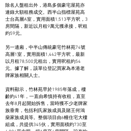
除名人盤租出外，港島多個豪宅屋苑亦
連錄大額租務成交。西半山指標屋苑高
士台高層A室，實用面積1,513平方呎，3
房間隔，新近以月租9萬元獲承接，呎租
約59元。
另一邊廂，中半山傳統豪宅竹林苑74號
高層1室，實用面積1,442平方呎，最新
以月租78,500元租出，實用呎租約54
元。據了解，該單位登記買家為本港老
牌家族相關人士。
資料顯示，竹林苑早於1985年落成，樓
齡約41年，一直由希慎持有收租，直至
去年8月起開始拆售，當時獲不少老牌家
族垂青，包括利氏家族成員及賭王何鴻
燊家族成員等。整個項目由6幢住宅大樓
組成，共提供345伙，實用面積約730至