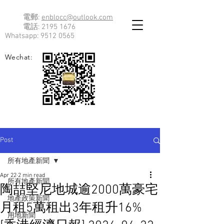
電郵:
enblocc@outlook.com
電話:
2195 1676
Whatsapp:
9512 0565
Wechat:
Post
所有地產新聞
Apr 22
2 min read
所有地產新聞
陶喆堅尼地城逾2000萬豪宅
地產政策新聞
月租5萬租出3年租升16%
用地新聞