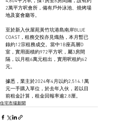
4,804平方呎，採1房至6房間隔，設有約
2萬平方呎會所，備有戶外泳池、燒烤場
地及宴會廳等。
至於新入伙屋苑黃竹坑港島南岸BLUE 
COAST，租務交投亦見熾熱，本月暫已
錄約12宗租務成交。當中1B座高層D
室，實用面積約972平方呎，屬3房間
隔，以月租6萬元租出，實用呎租約62
元。
據悉，業主於2024年4月以約2,514.1萬
元一手購入單位，於去年入伙，若以目
前租金計算，租金回報率逾2.8厘。
住宅市場新聞