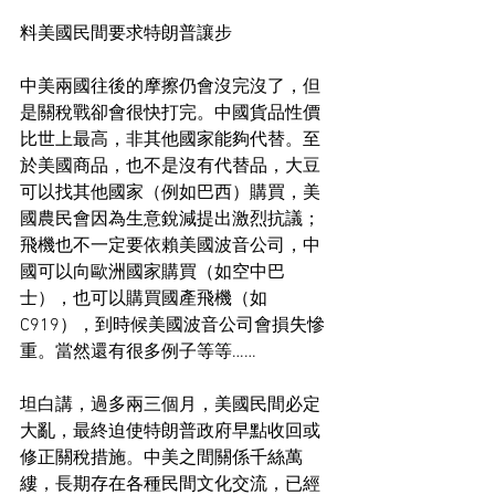
料美國民間要求特朗普讓步
中美兩國往後的摩擦仍會沒完沒了，但
是關稅戰卻會很快打完。中國貨品性價
比世上最高，非其他國家能夠代替。至
於美國商品，也不是沒有代替品，大豆
可以找其他國家（例如巴西）購買，美
國農民會因為生意銳減提出激烈抗議；
飛機也不一定要依賴美國波音公司，中
國可以向歐洲國家購買（如空中巴
士），也可以購買國產飛機（如
C919），到時候美國波音公司會損失慘
重。當然還有很多例子等等……
坦白講，過多兩三個月，美國民間必定
大亂，最終迫使特朗普政府早點收回或
修正關稅措施。中美之間關係千絲萬
縷，長期存在各種民間文化交流，已經