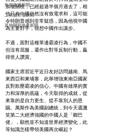
住宅市場新聞
加徵關稅，已經超過半個月過去了，相
信只有中國仍然沒有致電求和，這可能
工商舖市場新聞
令特朗普感到非常疑惑，因為他視中國
其他關於地產新聞
為主要對手，很想中國作出讓步。
不過，面對這種單邊霸凌行為，中國不
但沒有屈服，還作出對等反制行動，贏
得世人讚賞。
國家主席習近平近日友好訪問越南、馬
來西亞和柬埔寨，此舉增強東南亞國家
反對欺壓霸凌的信心。中國有雄厚的實
力和深厚的底蘊，今天取得的成就，從
來靠的是自力更生、從不靠別人的恩
賜。萬斯作為美國副總統，到今天還譏
笑第二大經濟強國的中國人是「鄉巴
佬」，顯然並不知道世界經濟變化，此
等知識怎樣帶領美國再次崛起？