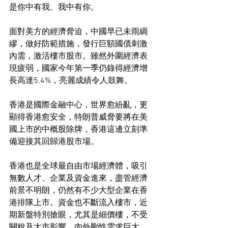
是你中有我、我中有你。
面對美方的經濟脅迫，中國早已未雨綢
繆，做好防範措施，發行巨額國債刺激
內需，激活樓市股市。雖然外圍經濟表
現疲弱，國家今年第一季仍錄得經濟增
長高達5.4%，亮麗成績令人鼓舞。
香港是國際金融中心，世界愈紛亂，更
顯得香港愈安全，特朗普威脅要將在美
國上市的中概股除牌，香港這邊立刻準
備迎接其回歸港股市場。
香港也是全球最自由市場經濟體，吸引
無數人才、企業及資金進來，盡管經濟
前景不明朗，仍然有不少大型企業在香
港排隊上市。資金也不斷流入樓市，近
期新盤特別搶眼，尤其是細價樓，不受
關稅及大市影響，內外剛性需求巨大，