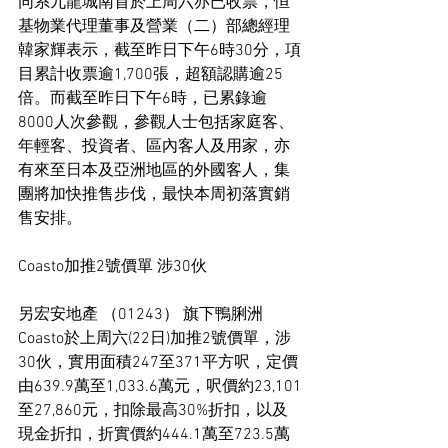
同系九龍城南首於上周六亦已收票，恒
基物業代理董事及營業（二）部總經理
韓家輝表示，截至昨日下午6時30分，項
目累計收票逾1,700張，超額認購逾25
倍。而截至昨日下午6時，已累錄逾
8000人次參觀，參觀人士包括家庭客、
年輕客、投資者、區內客人及用家，亦
有來至日本及亞洲地區的外國客人，集
團將加快推售步伐，最快本周初落實銷
售安排。
Coasto加推2號價單 涉30伙
另宏安地產 （01243） 旗下鴨脷洲
Coasto於上周六(22日)加推2號價單，涉
30伙，實用面積247至371平方呎，定價
由639.9萬至1,033.6萬元，呎價約23,101
至27,860元，扣除最高30%折扣，以及
現金折扣，折實價約444.1萬至723.5萬