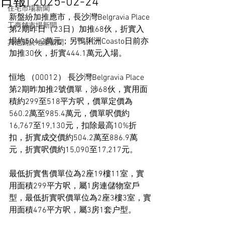
日報] 2025-02-24
住宅市場新聞
新盤紛加推應市，長沙灣Belgravia Place
工商舖市場新聞
第2期昨日（23日）加推68伙，折實入
場約504.2萬元；另鴨脷洲Coasto日前亦
其他關於地產新聞
加推30伙，折實444.1萬元入場。
恒地 （00012） 長沙灣Belgravia Place
第2期昨加推2號價單，涉68伙，實用面
積約299至518平方呎，價單定價為
560.2萬至985.4萬元，價單呎價約
16,767至19,130元，扣除最高10%折
扣，折實成交價約504.2萬至886.9萬
元，折實呎價約15,090至17,217元。
最低折實售價單位為2座19樓11室，實
用面積299平方呎，屬1房連儲物室戶
型，最低折實呎價單位為2座3樓3室，實
用面積476平方呎，屬3房1套户型。