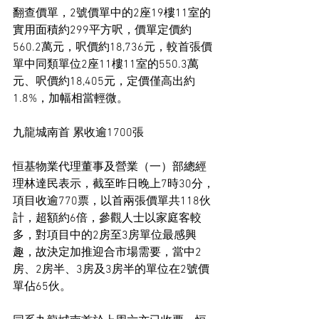
翻查價單，2號價單中的2座19樓11室的
實用面積約299平方呎，價單定價約
560.2萬元，呎價約18,736元，較首張價
單中同類單位2座11樓11室的550.3萬
元、呎價約18,405元，定價僅高出約
1.8%，加幅相當輕微。
九龍城南首 累收逾1700張
恒基物業代理董事及營業（一）部總經
理林達民表示，截至昨日晚上7時30分，
項目收逾770票，以首兩張價單共118伙
計，超額約6倍，參觀人士以家庭客較
多，對項目中的2房至3房單位最感興
趣，故決定加推迎合市場需要，當中2
房、2房半、3房及3房半的單位在2號價
單佔65伙。