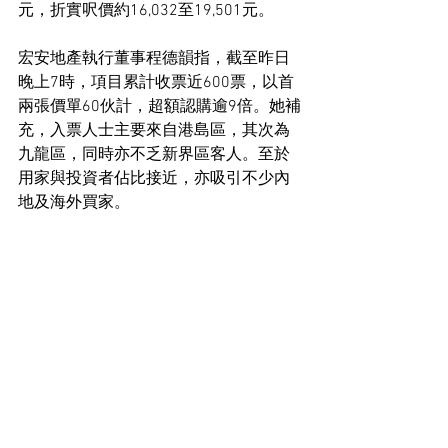
元，折實呎價約16,032至19,501元。
宏安地產執行董事程德韻指，截至昨日
晚上7時，項目累計收票近600票，以首
兩張價單60伙計，超額認購逾9倍。她補
充，入票人士主要來自港島區，其次為
九龍區，同時亦不乏新界區客人。至於
用家與投資者佔比接近，亦吸引不少內
地及海外買家。
住宅市場新聞