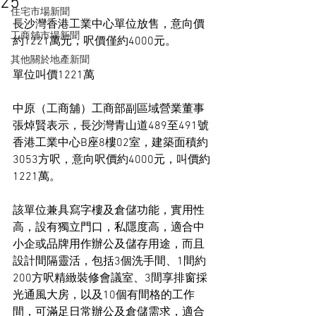
25
住宅市場新聞
長沙灣香港工業中心單位放售，意向價
工商舖市場新聞
約1221萬元，呎價僅約4000元。
其他關於地產新聞
單位叫價1221萬
中原（工商舖）工商部副區域營業董事
張焯賢表示，長沙灣青山道489至491號
香港工業中心B座8樓02室，建築面積約
3053方呎，意向呎價約4000元，叫價約
1221萬。
該單位兼具寫字樓及倉儲功能，實用性
高，設有獨立門口，私隱度高，適合中
小企或品牌用作辦公及儲存用途，而且
設計間隔靈活，包括3個洗手間、1間約
200方呎精緻裝修會議室、3間享排窗採
光通風大房，以及10個有間格的工作
間，可滿足日常辦公及倉儲需求，適合