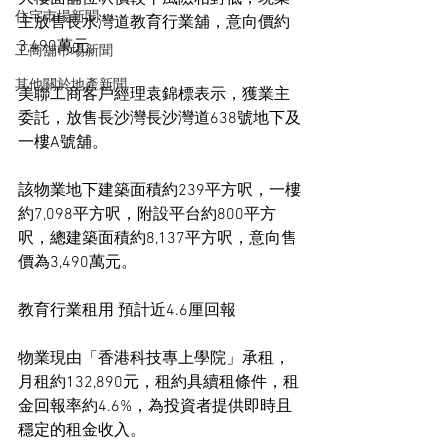
住宅市場新聞
主放售長水灣道教育行業舖，意向價約
3,490萬元。
工商舖市場新聞
其他關於地產新聞
美聯工商客戶經理袁錦標表示，獲業主
委託，放售長沙灣長沙灣道638號地下及
一樓A號舖。
該物業地下建築面積約239平方呎，一樓
約7,098平方呎，附設平台約800平方
呎，總建築面積約8,137平方呎，意向售
價為3,490萬元。
教育行業租用 預計近4.6厘回報
物業現由「香港科技專上學院」承租，
月租約132,890元，租約具續租條件，租
金回報率約4.6%，為投資者提供即時且
穩定的租金收入。