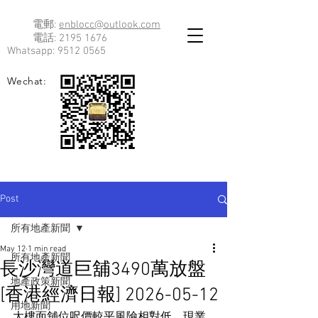
電郵:
enblocc@outlook.com
電話:
2195 1676
Whatsapp:
9512 0565
Wechat:
Post
所有地產新聞
May 12
1 min read
所有地產新聞
長沙灣道巨舖3490萬放盤
地產政策新聞
[香港經濟日報] 2026-05-12
用地新聞
大樓面舖位呎價較平風險相對低，現業