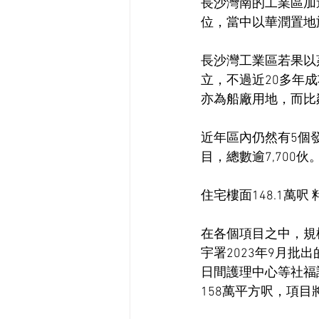
長沙灣南的工業區加
位，當中以華潤置地旗
長沙灣工業區若果以
立，不過近20多年
亦為船廠用地，而比
近年區內仍然有5個
目，總數逾7,700伙
住宅樓面148.1萬呎 
在各個項目之中，規
宇署2023年9月批
日間護理中心等社福設
158萬平方呎，項目