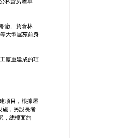
個公私營房屋單
船廠、貨倉林
居等大型屋苑前身
由工廈重建成的項
建項目，根據屋
所設施，另設長者
方呎，總樓面約