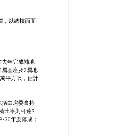
。
地價，以總樓面面
亦在去年完成補地
3層基座及2層地
.2萬平方呎，估計
包括由房委會持
積比率則可達9
9/30年度落成；