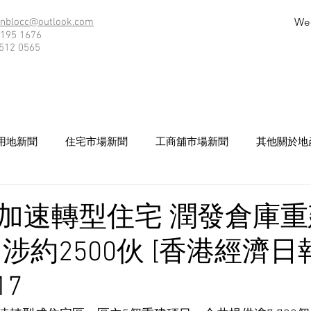
We
nblocc@outlook.com
195 1676
512 0565
用地新聞
住宅市場新聞
工商舖市場新聞
其他關於地
加速轉型住宅 潤發倉庫
涉約2500伙 [香港經濟日
17