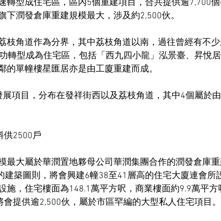
速轉型成住宅區，區內5個重建項目，合共提供逾7,700
下潤發倉庫重建規模最大，涉及約2,500伙。
荔枝角道作為分界，其中荔枝角道以南，過往曾經有不少
成功轉型成為住宅區，包括「西九四小龍」泓景臺、昇悅
鄰的單幢樓星匯居亦是由工廈重建而成。
發展項目，分布在發祥街西以及荔枝角道，其中4個屬於
。
料供2500戶
模最大屬於華潤置地夥母公司華潤集團合作的潤發倉庫重
出的建築圖則，將會興建6幢38至41層高的住宅大廈連會
施，住宅樓面為148.1萬平方呎，商業樓面約9.9萬平
將會提供逾2,500伙，屬於市區罕編的大型私人住宅項目。