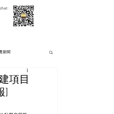
chat:
產新聞
重建項目
報]