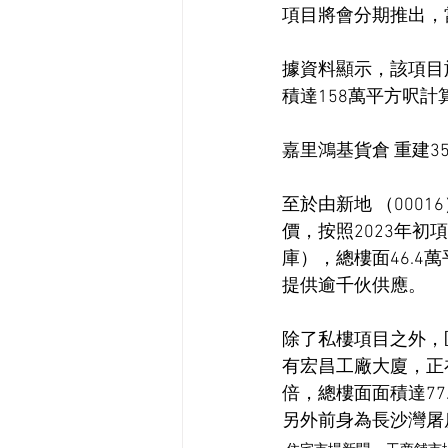
項目將會分期推出，當
據資料顯示，該項目於
積達158萬平方呎計
嘉里鴻基貨倉 重建3
至於由新地 （000
價，按照2023年初
庫），總樓面46.4
提供逾千伙供應。
除了私樓項目之外，
有宏昌工廠大廈，正
倍，總樓面面積達77.
另外前身為長沙灣屠房