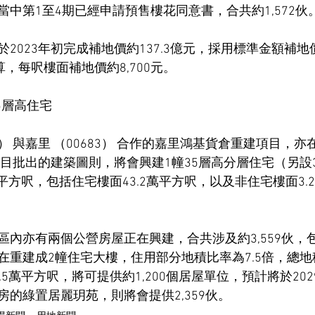
中第1至4期已經申請預售樓花同意書，合共約1,572伙
2023年初完成補地價約137.3億元，採用標準金額補
算，每呎樓面補地價約8,700元。
5層高住宅
16） 與嘉里 （00683） 合作的嘉里鴻基貨倉重建項目，
項目批出的建築圖則，將會興建1幢35層高分層住宅（另設
萬平方呎，包括住宅樓面43.2萬平方呎，以及非住宅樓面3
區內亦有兩個公營房屋正在興建，合共涉及約3,559伙，
在重建成2幢住宅大樓，住用部分地積比率為7.5倍，總地
5萬平方呎，將可提供約1,200個居屋單位，預計將於202
的綠置居麗玥苑，則將會提供2,359伙。