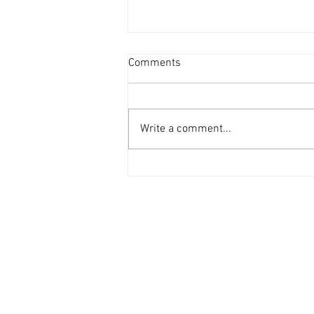
投資者提早收割 [香港經濟日
Comments
報] 2026-08-07
二手住宅市場由今年6月開始步入
整固期，交投急挫，業主持價強硬
Write a comment...
之下，樓價輕微回落，惟市場仍有
短炒成交，莫非投資者看淡後市、
現階段見仍有得賺就先行套現離
場？ 從各主要代理行按周進行成
交統計來看，利嘉閣50指標屋
苑，由今年1月至5月，期間按周
成交量均達100宗以上（除2月16
日當周因正值農曆新年僅錄53宗
外），最高紀錄為1月份最後1星
期，成交量甚至達172宗。長達5
個月的上行周期於6月初終止，成