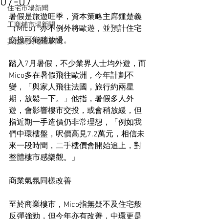
07-07
住宅市場新聞
暑假是旅遊旺季，資本策略主席鍾楚義
工商舖市場新聞
（Mico）亦不例外將歐遊，並預計住宅
交投可能稍放慢。
其他關於地產新聞
踏入7月暑假，不少業界人士均外遊，而
Mico多在暑假飛往歐洲，今年計劃不
變，「與家人飛往法國，旅行約兩星
期，放鬆一下。」他指，暑假多人外
遊，會影響樓市交投，或會稍放緩，但
指近期一手造價仍非常理想，「例如我
們中環樓盤，呎價高見7.2萬元，相信未
來一段時間，二手樓價會開始追上，對
整體樓市感樂觀。」
商業氣氛同樣改善
至於商業樓市，Mico指無疑不及住宅般
反彈強勁，但今年亦有改善，中環更是